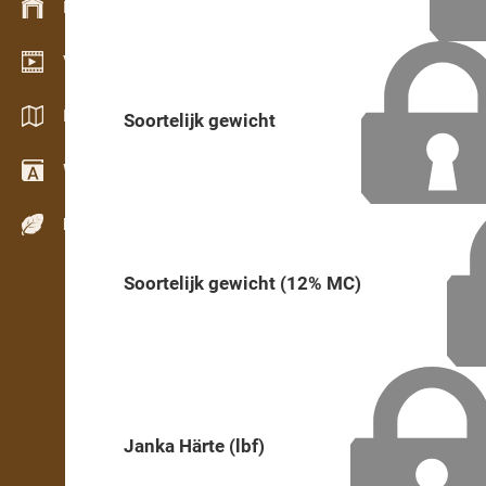
Bestandsmanagement
Video Showroom
Kataloge / Broschüren
Soortelijk gewicht
Wörterbuch
Holzarten
Soortelijk gewicht (12% MC)
Janka Härte (lbf)