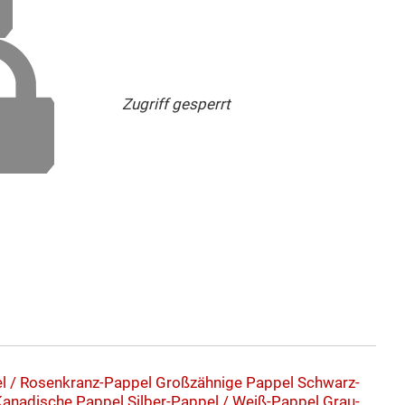
Zugriff gesperrt
l / Rosenkranz-Pappel
Großzähnige Pappel
Schwarz-
Kanadische Pappel
Silber-Pappel / Weiß-Pappel
Grau-