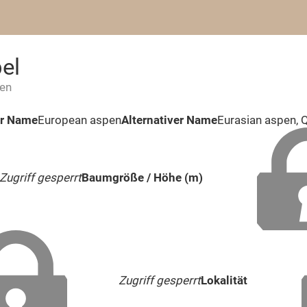
el
ten
er Name
European aspen
Alternativer Name
Eurasian aspen, 
Zugriff gesperrt
Baumgröße / Höhe (m)
Zugriff gesperrt
Lokalität