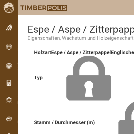
Kleinanzeigen
Espe / Aspe / Zitterpapp
Textanzeigen
Eigenschaften, Wachstum und Holzeigenschaf
Kleinanzeigen
Internationale Anzeigen
Holzart
Espe / Aspe / Zitterpappel
Englisch
OPTI-TIMB
Schnittbilder
Typ
Holz-Rechner
WoodProfi
Holzvolumen mit KI
Registriergerät
Stamm / Durchmesser (m)
Holzbestandsaufnahme im Gelände