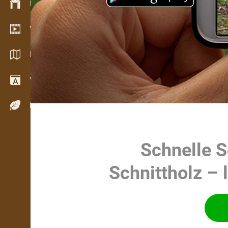
Bestandsmanagement
Video Showroom
Kataloge / Broschüren
Wörterbuch
Holzarten
Schnelle 
Schnittholz – 