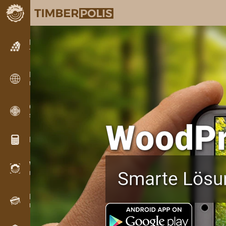
Kleinanzeigen
Textanzeigen
Kleinanzeigen
Internationale Anzeigen
OPTI-TIMB
Schnittbilder
WoodPr
Holz-Rechner
WoodProfi
Smarte Lösu
Holzvolumen mit KI
Registriergerät
Holzbestandsaufnahme im Gelände