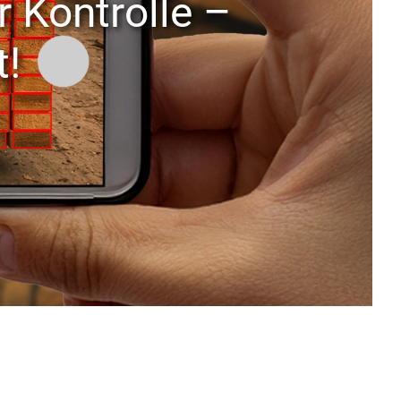
r Kontrolle –
t!