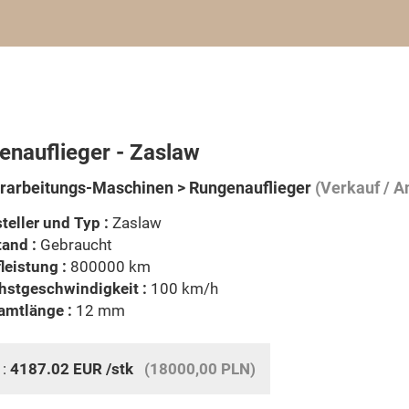
enauflieger - Zaslaw
rarbeitungs-Maschinen > Rungenauflieger
(Verkauf / A
teller und Typ :
Zaslaw
and :
Gebraucht
leistung :
800000 km
hstgeschwindigkeit :
100 km/h
amtlänge :
12 mm
 :
4187.02
EUR
/stk
(18000,00 PLN)