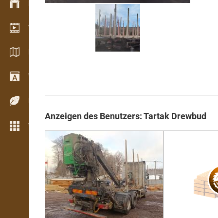
Bestandsmanagement
Video Showroom
Kataloge / Broschüren
Wörterbuch
Holzarten
Anzeigen des Benutzers: Tartak Drewbud
Weitere Funktionen