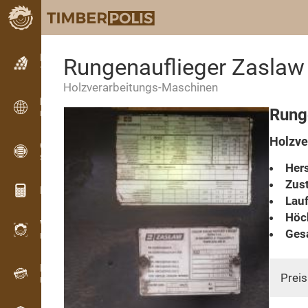
Kleinanzeigen
Rungenauflieger Zaslaw
Textanzeigen
Holzverarbeitungs-Maschinen
Kleinanzeigen
Rung
Internationale Anzeigen
Holzve
OPTI-TIMB
Schnittbilder
Hers
Zust
Holz-Rechner
Lauf
Höc
WoodProfi
Ges
Holzvolumen mit KI
Registriergerät
Preis
Holzbestandsaufnahme im Gelände