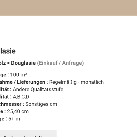
lasie
lz > Douglasie
(Einkauf / Anfrage)
ge :
100 m³
ahme / Lieferungen :
Regelmäßig - monatlich
ität :
Andere Qualitätsstufe
ität :
A,B,C,D
chmesser :
Sonstiges cm
e :
25,40 cm
e :
5+ m