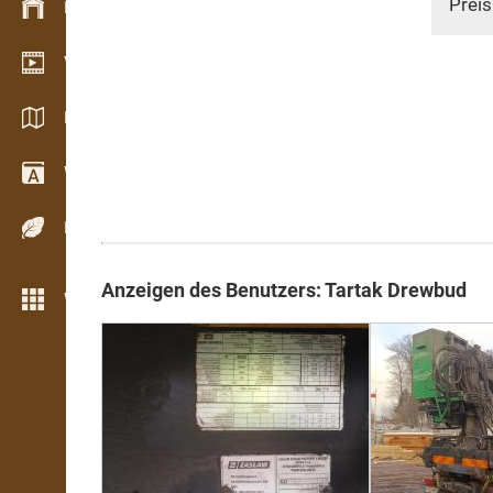
Preis
Bestandsmanagement
Video Showroom
Kataloge / Broschüren
Wörterbuch
Holzarten
Anzeigen des Benutzers: Tartak Drewbud
Weitere Funktionen