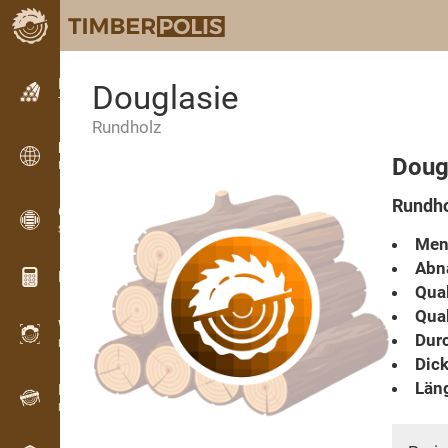
Kleinanzeigen
Douglasie
Textanzeigen
Rundholz
Kleinanzeigen
Doug
Internationale Anzeigen
Rundho
OPTI-TIMB
Schnittbilder
Men
Abn
Holz-Rechner
Qual
Qual
WoodProfi
Dur
Holzvolumen mit KI
Dick
Läng
Registriergerät
Holzbestandsaufnahme im Gelände