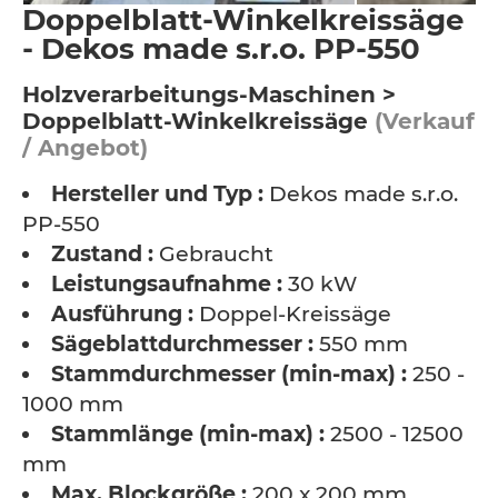
Doppelblatt-Winkelkreissäge
- Dekos made s.r.o. PP-550
Holzverarbeitungs-Maschinen >
Doppelblatt-Winkelkreissäge
(Verkauf
/ Angebot)
Hersteller und Typ :
Dekos made s.r.o.
PP-550
Zustand :
Gebraucht
Leistungsaufnahme :
30 kW
Ausführung :
Doppel-Kreissäge
Sägeblattdurchmesser :
550 mm
Stammdurchmesser (min-max) :
250 -
1000 mm
Stammlänge (min-max) :
2500 - 12500
mm
Max. Blockgröße :
200 x 200 mm