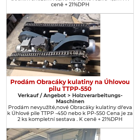
ceně + 21%DPH
Prodám Obracáky kulatiny na Úhlovou
pilu TTPP-550
Verkauf / Angebot > Holzverarbeitungs-
Maschinen
Prodám nevyužité,nové Obracáky kulatiny dřeva
k Úhlové pile TTPP -450 nebo k PP-550 Cena je za
2 ks kompletní sestava . K ceně + 21%DPH