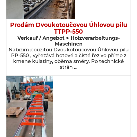
Prodám Dvoukotoučovou Úhlovou pilu
TTPP-550
Verkauf / Angebot > Holzverarbeitungs-
Maschinen
Nabízím použitou Dvoukotoučovou Úhlovou pilu
PP-550 , vyřezává hotové a čisté řezivo přímo z
kmene kulatiny, oběma směry, Po technické
strán …