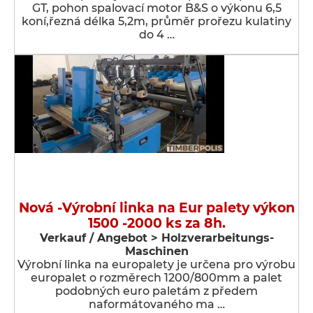
GT, pohon spalovací motor B&S o výkonu 6,5
koní,řezná délka 5,2m, průměr prořezu kulatiny
do 4 …
Nová -Výrobní linka na Eur palety výkon
1500 -2000 ks za 8h.
Verkauf / Angebot > Holzverarbeitungs-
Maschinen
Výrobní linka na europalety je určena pro výrobu
europalet o rozměrech 1200/800mm a palet
podobných euro paletám z předem
naformátovaného ma …