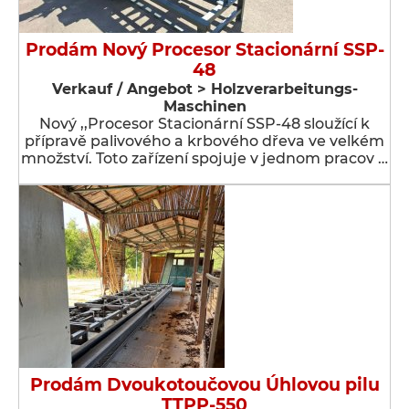
Prodám Nový Procesor Stacionární SSP-
48
Verkauf / Angebot > Holzverarbeitungs-
Maschinen
Nový ,,Procesor Stacionární SSP-48 sloužící k
přípravě palivového a krbového dřeva ve velkém
množství. Toto zařízení spojuje v jednom pracov …
Prodám Dvoukotoučovou Úhlovou pilu
TTPP-550