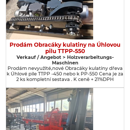
Prodám Obracáky kulatiny na Úhlovou
pilu TTPP-550
Verkauf / Angebot > Holzverarbeitungs-
Maschinen
Prodám nevyužité,nové Obracáky kulatiny dřeva
k Úhlové pile TTPP -450 nebo k PP-550 Cena je za
2 ks kompletní sestava . K ceně + 21%DPH