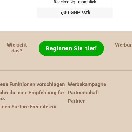
Regelmäßig - monatlich
5,00 GBP /stk
Wie geht
Werbu
Beginnen Sie hier!
das?
eue Funktionen vorschlagen
Werbekampagne
chreibe eine Empfehlung für
Partnerschaft
ns
Partner
aden Sie Ihre Freunde ein