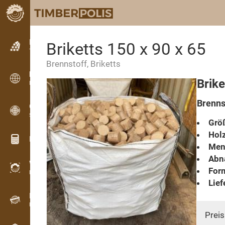
Kleinanzeigen
Briketts 150 x 90 x 65
Textanzeigen
Brennstoff, Briketts
Kleinanzeigen
Brike
Internationale Anzeigen
Brennst
OPTI-TIMB
Schnittbilder
Grö
Holz
Holz-Rechner
Men
Abn
WoodProfi
Form
Holzvolumen mit KI
Lief
Registriergerät
Holzbestandsaufnahme im Gelände
Preis