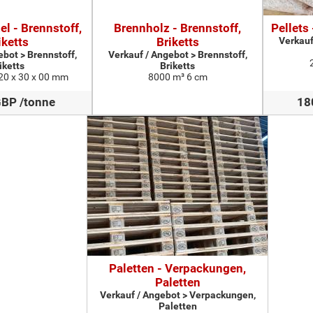
l - Brennstoff,
Brennholz - Brennstoff,
Pellets 
iketts
Briketts
Verkauf
ebot > Brennstoff,
Verkauf / Angebot > Brennstoff,
iketts
Briketts
20 x 30 x 00 mm
8000 m³ 6 cm
GBP /tonne
18
Paletten - Verpackungen,
Paletten
Verkauf / Angebot > Verpackungen,
Paletten