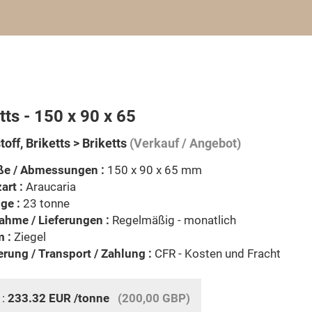
tts - 150 x 90 x 65
off, Briketts > Briketts
(Verkauf / Angebot)
ße / Abmessungen :
150 x 90 x 65 mm
art :
Araucaria
ge :
23 tonne
ahme / Lieferungen :
Regelmäßig - monatlich
 :
Ziegel
erung / Transport / Zahlung :
CFR - Kosten und Fracht
 :
233.32
EUR
/tonne
(200,00 GBP)