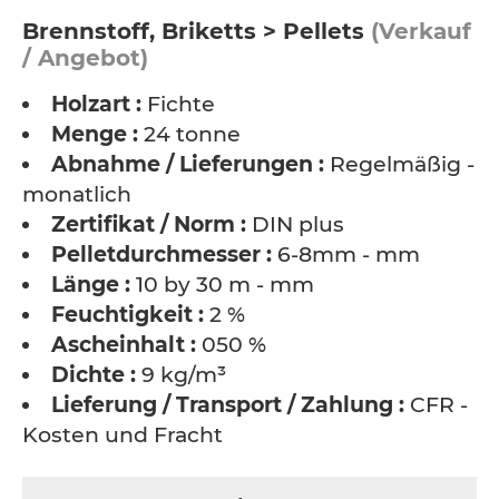
Brennstoff, Briketts > Pellets
(Verkauf
/ Angebot)
Holzart :
Fichte
Menge :
24 tonne
Abnahme / Lieferungen :
Regelmäßig -
monatlich
Zertifikat / Norm :
DIN plus
Pelletdurchmesser :
6-8mm - mm
Länge :
10 by 30 m - mm
Feuchtigkeit :
2 %
Ascheinhalt :
050 %
Dichte :
9 kg/m³
Lieferung / Transport / Zahlung :
CFR -
Kosten und Fracht