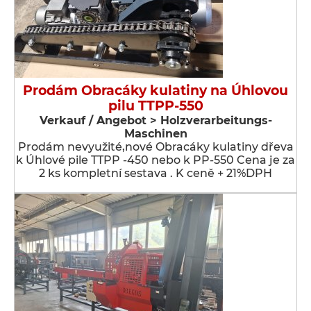
Prodám Obracáky kulatiny na Úhlovou
pilu TTPP-550
Verkauf / Angebot > Holzverarbeitungs-
Maschinen
Prodám nevyužité,nové Obracáky kulatiny dřeva
k Úhlové pile TTPP -450 nebo k PP-550 Cena je za
2 ks kompletní sestava . K ceně + 21%DPH