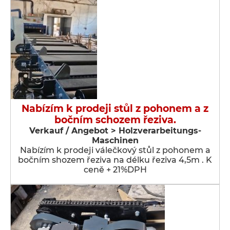
Nabízím k prodeji stůl z pohonem a z
bočním schozem řeziva.
Verkauf / Angebot > Holzverarbeitungs-
Maschinen
Nabízím k prodeji válečkový stůl z pohonem a
bočním shozem řeziva na délku řeziva 4,5m . K
ceně + 21%DPH