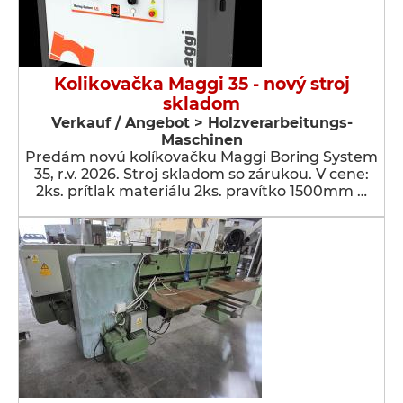
Kolikovačka Maggi 35 - nový stroj
skladom
Verkauf / Angebot > Holzverarbeitungs-
Maschinen
Predám novú kolíkovačku Maggi Boring System
35, r.v. 2026. Stroj skladom so zárukou. V cene:
2ks. prítlak materiálu 2ks. pravítko 1500mm …