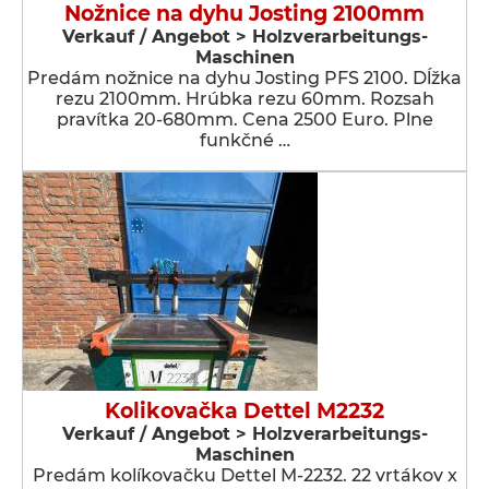
Nožnice na dyhu Josting 2100mm
Verkauf / Angebot > Holzverarbeitungs-
Maschinen
Predám nožnice na dyhu Josting PFS 2100. Dĺžka
rezu 2100mm. Hrúbka rezu 60mm. Rozsah
pravítka 20-680mm. Cena 2500 Euro. Plne
funkčné …
Kolikovačka Dettel M2232
Verkauf / Angebot > Holzverarbeitungs-
Maschinen
Predám kolíkovačku Dettel M-2232. 22 vrtákov x