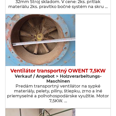
32mm Stroj skladom. V cene: 2ks. prítlak
materiálu 2ks. pravítko bočné systém na skru …
Ventilátor transportný OWENT 7,5KW
Verkauf / Angebot > Holzverarbeitungs-
Maschinen
Predám transportný ventilátor na sypké
materiály, pelety, piliny, štiepku, zrno a iné
priemyselné a poľnohospodárske využitie. Motor
7,5KW. …