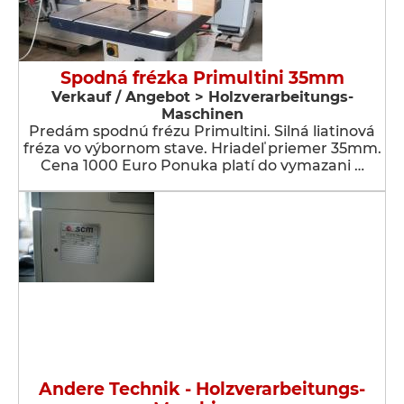
Spodná frézka Primultini 35mm
Verkauf / Angebot > Holzverarbeitungs-
Maschinen
Predám spodnú frézu Primultini. Silná liatinová
fréza vo výbornom stave. Hriadeľ priemer 35mm.
Cena 1000 Euro Ponuka platí do vymazani …
Andere Technik - Holzverarbeitungs-