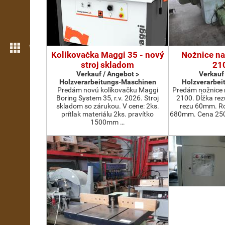
Weitere Funktionen
Kolikovačka Maggi 35 - nový
Nožnice na
stroj skladom
21
Verkauf / Angebot >
Verkauf
Holzverarbeitungs-Maschinen
Holzverarbei
Predám novú kolíkovačku Maggi
Predám nožnice 
Boring System 35, r.v. 2026. Stroj
2100. Dĺžka re
skladom so zárukou. V cene: 2ks.
rezu 60mm. Ro
prítlak materiálu 2ks. pravítko
680mm. Cena 2500
1500mm …