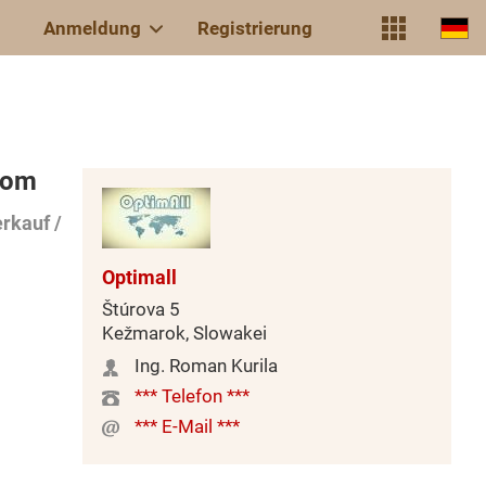
Anmeldung
Registrierung
tom
rkauf /
Optimall
Štúrova 5
Kežmarok, Slowakei
Ing. Roman Kurila
*** Telefon ***
*** E-Mail ***