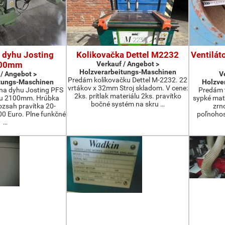
 dyhu Josting
Kolikovačka Dettel M2232
Ventilát
00mm
Verkauf / Angebot >
Holzverarbeitungs-Maschinen
 / Angebot >
V
Predám kolíkovačku Dettel M-2232. 22
tungs-Maschinen
Holzve
vrtákov x 32mm Stroj skladom. V cene:
na dyhu Josting PFS
Predám t
2ks. prítlak materiálu 2ks. pravítko
zu 2100mm. Hrúbka
sypké mater
bočné systém na skru …
zsah pravítka 20-
zrn
 Euro. Plne funkčné
poľnohos
…