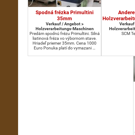
Spodná frézka Primultini
Andere
35mm
Holzverarbei
Verkauf / Angebot >
Verkauf
Holzverarbeitungs-Maschinen
Holzverarbei
Predám spodnú frézu Primultini. Silná
SCM Te
liatinová fréza vo výbornom stave.
Hriadeľ priemer 35mm. Cena 1000
Euro Ponuka platí do vymazani …