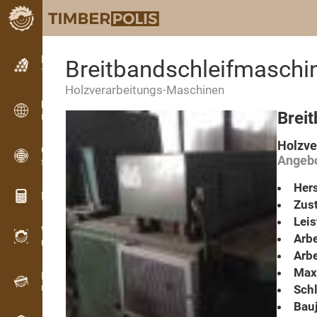
Kleinanzeigen
Breitbandschleifmaschi
Textanzeigen
Holzverarbeitungs-Maschinen
Kleinanzeigen
Brei
Internationale Anzeigen
Holzve
OPTI-TIMB
Angebo
Schnittbilder
Hers
Holz-Rechner
Zust
Lei
WoodProfi
Arbe
Holzvolumen mit KI
Arbe
Max.
Registriergerät
Schl
Holzbestandsaufnahme im Gelände
Bauj