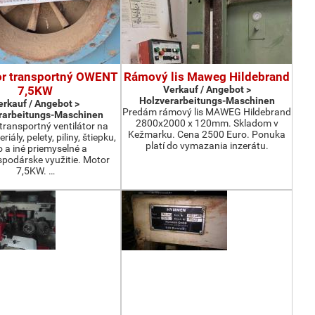
or transportný OWENT
Rámový lis Maweg Hildebrand
7,5KW
Verkauf / Angebot >
Holzverarbeitungs-Maschinen
erkauf / Angebot >
Predám rámový lis MAWEG Hildebrand
rarbeitungs-Maschinen
2800x2000 x 120mm. Skladom v
ransportný ventilátor na
Kežmarku. Cena 2500 Euro. Ponuka
iály, pelety, piliny, štiepku,
platí do vymazania inzerátu.
o a iné priemyselné a
podárske využitie. Motor
7,5KW. …