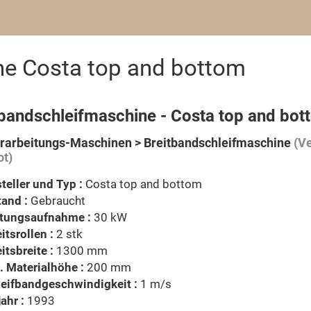
ne Costa top and bottom
tbandschleifmaschine - Costa top and bot
rarbeitungs-Maschinen > Breitbandschleifmaschine
(Ve
t)
teller und Typ :
Costa top and bottom
and :
Gebraucht
stungsaufnahme :
30 kW
itsrollen :
2 stk
itsbreite :
1300 mm
 Materialhöhe :
200 mm
eifbandgeschwindigkeit :
1 m/s
ahr :
1993