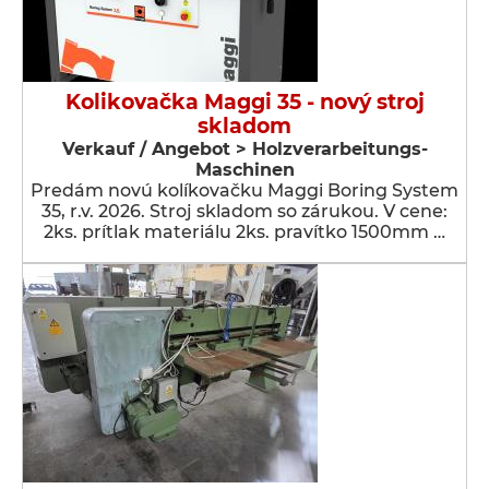
Kolikovačka Maggi 35 - nový stroj
skladom
Verkauf / Angebot > Holzverarbeitungs-
Maschinen
Predám novú kolíkovačku Maggi Boring System
35, r.v. 2026. Stroj skladom so zárukou. V cene:
2ks. prítlak materiálu 2ks. pravítko 1500mm …