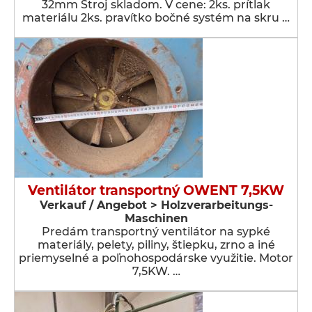
32mm Stroj skladom. V cene: 2ks. prítlak
materiálu 2ks. pravítko bočné systém na skru …
Ventilátor transportný OWENT 7,5KW
Verkauf / Angebot > Holzverarbeitungs-
Maschinen
Predám transportný ventilátor na sypké
materiály, pelety, piliny, štiepku, zrno a iné
priemyselné a poľnohospodárske využitie. Motor
7,5KW. …