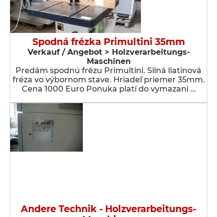
Spodná frézka Primultini 35mm
Verkauf / Angebot > Holzverarbeitungs-
Maschinen
Predám spodnú frézu Primultini. Silná liatinová
fréza vo výbornom stave. Hriadeľ priemer 35mm.
Cena 1000 Euro Ponuka platí do vymazani …
Andere Technik - Holzverarbeitungs-