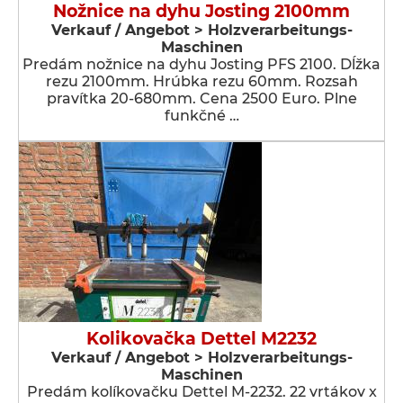
Nožnice na dyhu Josting 2100mm
Verkauf / Angebot > Holzverarbeitungs-
Maschinen
Predám nožnice na dyhu Josting PFS 2100. Dĺžka
rezu 2100mm. Hrúbka rezu 60mm. Rozsah
pravítka 20-680mm. Cena 2500 Euro. Plne
funkčné …
Kolikovačka Dettel M2232
Verkauf / Angebot > Holzverarbeitungs-
Maschinen
Predám kolíkovačku Dettel M-2232. 22 vrtákov x