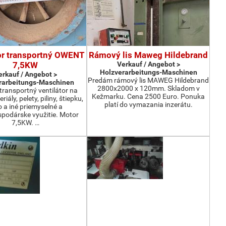
or transportný OWENT
Rámový lis Maweg Hildebrand
7,5KW
Verkauf / Angebot >
Holzverarbeitungs-Maschinen
erkauf / Angebot >
Predám rámový lis MAWEG Hildebrand
rarbeitungs-Maschinen
2800x2000 x 120mm. Skladom v
ransportný ventilátor na
Kežmarku. Cena 2500 Euro. Ponuka
iály, pelety, piliny, štiepku,
platí do vymazania inzerátu.
o a iné priemyselné a
podárske využitie. Motor
7,5KW. …