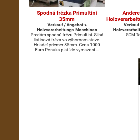
Spodná frézka Primultini
Andere
35mm
Holzverarbei
Verkauf / Angebot >
Verkauf
Holzverarbeitungs-Maschinen
Holzverarbei
Predám spodnú frézu Primultini. Silná
SCM Te
liatinová fréza vo výbornom stave.
Hriadeľ priemer 35mm. Cena 1000
Euro Ponuka platí do vymazani …