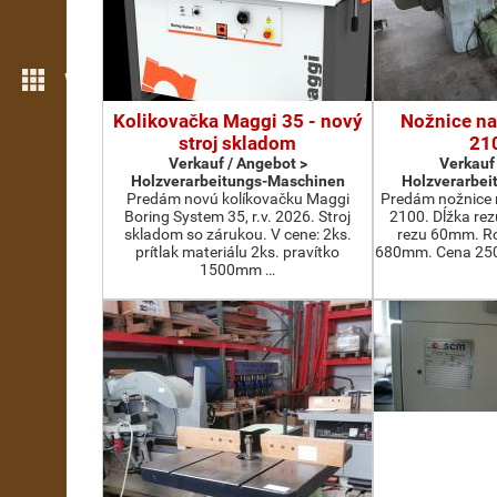
Weitere Funktionen
Kolikovačka Maggi 35 - nový
Nožnice na
stroj skladom
21
Verkauf / Angebot >
Verkauf
Holzverarbeitungs-Maschinen
Holzverarbei
Predám novú kolíkovačku Maggi
Predám nožnice 
Boring System 35, r.v. 2026. Stroj
2100. Dĺžka re
skladom so zárukou. V cene: 2ks.
rezu 60mm. Ro
prítlak materiálu 2ks. pravítko
680mm. Cena 2500
1500mm …