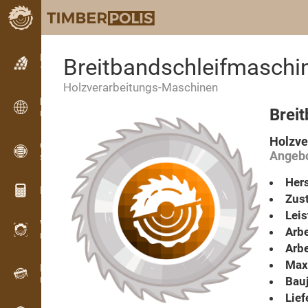
Kleinanzeigen
Breitbandschleifmaschi
Textanzeigen
Holzverarbeitungs-Maschinen
Kleinanzeigen
Brei
Internationale Anzeigen
Holzve
OPTI-TIMB
Angebo
Schnittbilder
Hers
Holz-Rechner
Zust
Lei
WoodProfi
Arbe
Holzvolumen mit KI
Arbe
Max.
Registriergerät
Bauj
Holzbestandsaufnahme im Gelände
Lief