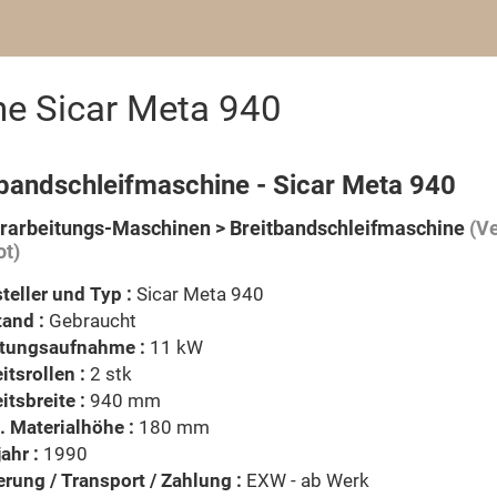
ne Sicar Meta 940
tbandschleifmaschine - Sicar Meta 940
rarbeitungs-Maschinen > Breitbandschleifmaschine
(Ve
t)
teller und Typ :
Sicar Meta 940
and :
Gebraucht
stungsaufnahme :
11 kW
itsrollen :
2 stk
itsbreite :
940 mm
 Materialhöhe :
180 mm
ahr :
1990
erung / Transport / Zahlung :
EXW - ab Werk