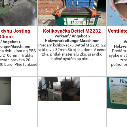
 dyhu Josting
Kolikovačka Dettel M2232
Ventilát
00mm
Verkauf / Angebot >
Holzverarbeitungs-Maschinen
 / Angebot >
V
Predám kolíkovačku Dettel M-2232. 22
tungs-Maschinen
Holzve
vrtákov x 32mm Stroj skladom. V cene:
na dyhu Josting PFS
Predám t
2ks. prítlak materiálu 2ks. pravítko
zu 2100mm. Hrúbka
sypké mater
bočné systém na skru …
zsah pravítka 20-
zrn
 Euro. Plne funkčné
poľnohos
…