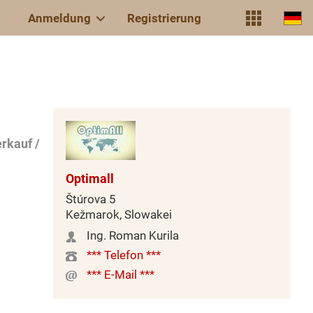
Anmeldung
Registrierung
rkauf /
Optimall
Štúrova 5
Kežmarok, Slowakei
Ing. Roman Kurila
*** Telefon ***
*** E-Mail ***