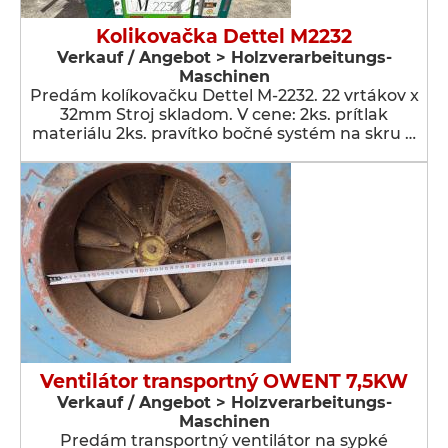
Kolikovačka Dettel M2232
Verkauf / Angebot > Holzverarbeitungs-
Maschinen
Predám kolíkovačku Dettel M-2232. 22 vrtákov x
32mm Stroj skladom. V cene: 2ks. prítlak
materiálu 2ks. pravítko bočné systém na skru …
Ventilátor transportný OWENT 7,5KW
Verkauf / Angebot > Holzverarbeitungs-
Maschinen
Predám transportný ventilátor na sypké