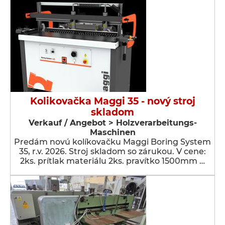
Kolikovačka Maggi 35 - nový stroj
skladom
Verkauf / Angebot > Holzverarbeitungs-
Maschinen
Predám novú kolíkovačku Maggi Boring System
35, r.v. 2026. Stroj skladom so zárukou. V cene:
2ks. prítlak materiálu 2ks. pravítko 1500mm …