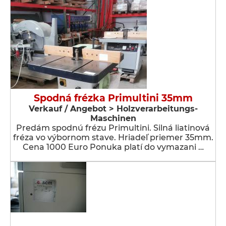
Spodná frézka Primultini 35mm
Verkauf / Angebot > Holzverarbeitungs-
Maschinen
Predám spodnú frézu Primultini. Silná liatinová
fréza vo výbornom stave. Hriadeľ priemer 35mm.
Cena 1000 Euro Ponuka platí do vymazani …