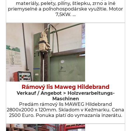
materiály, pelety, piliny, štiepku, zrno a iné
priemyselné a poľnohospodárske využitie. Motor
7,5KW. …
Rámový lis Maweg Hildebrand
Verkauf / Angebot > Holzverarbeitungs-
Maschinen
Predám rámový lis MAWEG Hildebrand
2800x2000 x 120mm. Skladom v Kežmarku. Cena
2500 Euro. Ponuka platí do vymazania inzerátu.