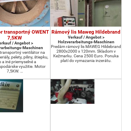
or transportný OWENT
Rámový lis Maweg Hildebrand
7,5KW
Verkauf / Angebot >
Holzverarbeitungs-Maschinen
erkauf / Angebot >
Predám rámový lis MAWEG Hildebrand
rarbeitungs-Maschinen
2800x2000 x 120mm. Skladom v
ransportný ventilátor na
Kežmarku. Cena 2500 Euro. Ponuka
iály, pelety, piliny, štiepku,
platí do vymazania inzerátu.
o a iné priemyselné a
podárske využitie. Motor
7,5KW. …