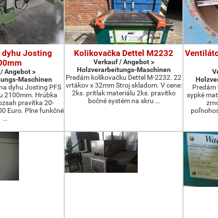
 dyhu Josting
Kolikovačka Dettel M2232
Ventilát
00mm
Verkauf / Angebot >
Holzverarbeitungs-Maschinen
 / Angebot >
V
Predám kolíkovačku Dettel M-2232. 22
tungs-Maschinen
Holzve
vrtákov x 32mm Stroj skladom. V cene:
na dyhu Josting PFS
Predám t
2ks. prítlak materiálu 2ks. pravítko
zu 2100mm. Hrúbka
sypké mater
bočné systém na skru …
zsah pravítka 20-
zrn
 Euro. Plne funkčné
poľnohos
…