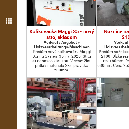
Weitere Funktionen
Kolikovačka Maggi 35 - nový
Nožnice na
stroj skladom
21
Verkauf / Angebot >
Verkauf
Holzverarbeitungs-Maschinen
Holzverarbei
Predám novú kolíkovačku Maggi
Predám nožnice 
Boring System 35, r.v. 2026. Stroj
2100. Dĺžka re
skladom so zárukou. V cene: 2ks.
rezu 60mm. Ro
prítlak materiálu 2ks. pravítko
680mm. Cena 2500
1500mm …