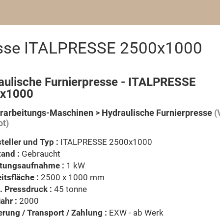
resse ITALPRESSE 2500x1000
aulische Furnierpresse - ITALPRESSE
x1000
rarbeitungs-Maschinen > Hydraulische Furnierpresse
(
t)
teller und Typ :
ITALPRESSE 2500x1000
and :
Gebraucht
stungsaufnahme :
1 kW
itsfläche :
2500 x 1000 mm
 Pressdruck :
45 tonne
ahr :
2000
erung / Transport / Zahlung :
EXW - ab Werk