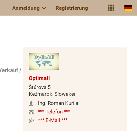
Anmeldung
Registrierung
Verkauf /
Optimall
Štúrova 5
Kežmarok, Slowakei
Ing. Roman Kurila
*** Telefon ***
*** E-Mail ***