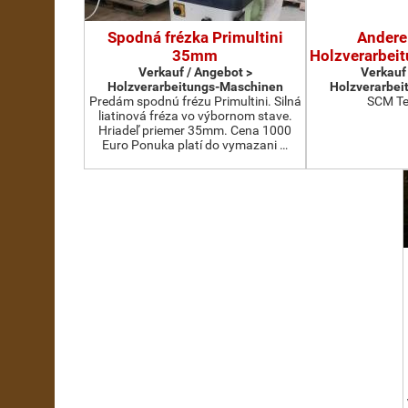
Spodná frézka Primultini
Andere
35mm
Holzverarbei
Verkauf / Angebot >
Verkauf
Holzverarbeitungs-Maschinen
Holzverarbei
Predám spodnú frézu Primultini. Silná
SCM Te
liatinová fréza vo výbornom stave.
Hriadeľ priemer 35mm. Cena 1000
Euro Ponuka platí do vymazani …