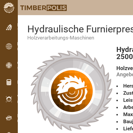
Kleinanzeigen
Hydraulische Furnierp
Textanzeigen
Holzverarbeitungs-Maschinen
Kleinanzeigen
Hydr
Internationale Anzeigen
2500
OPTI-TIMB
Holzve
Schnittbilder
Angebo
Holz-Rechner
Hers
Zust
WoodProfi
Lei
Holzvolumen mit KI
Arbe
Max.
Registriergerät
Bauj
Holzbestandsaufnahme im Gelände
Lief