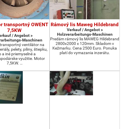
or transportný OWENT
Rámový lis Maweg Hildebrand
7,5KW
Verkauf / Angebot >
Holzverarbeitungs-Maschinen
erkauf / Angebot >
Predám rámový lis MAWEG Hildebrand
rarbeitungs-Maschinen
2800x2000 x 120mm. Skladom v
ransportný ventilátor na
Kežmarku. Cena 2500 Euro. Ponuka
iály, pelety, piliny, štiepku,
platí do vymazania inzerátu.
o a iné priemyselné a
podárske využitie. Motor
7,5KW. …