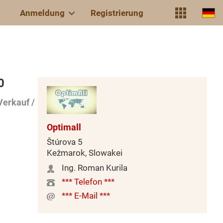
Anmeldung
Registrierung
0
Verkauf /
Optimall
Štúrova 5
Kežmarok, Slowakei
Ing. Roman Kurila
*** Telefon ***
*** E-Mail ***