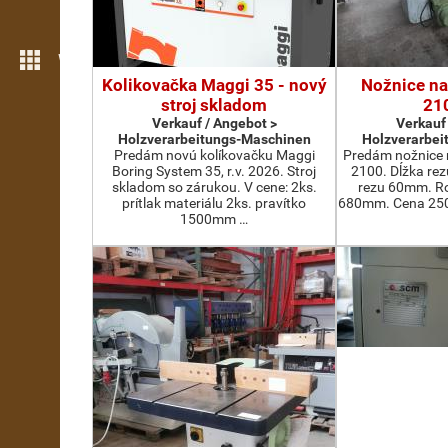
Weitere Funktionen
Kolikovačka Maggi 35 - nový
Nožnice na
stroj skladom
21
Verkauf / Angebot >
Verkauf
Holzverarbeitungs-Maschinen
Holzverarbei
Predám novú kolíkovačku Maggi
Predám nožnice 
Boring System 35, r.v. 2026. Stroj
2100. Dĺžka re
skladom so zárukou. V cene: 2ks.
rezu 60mm. Ro
prítlak materiálu 2ks. pravítko
680mm. Cena 2500
1500mm …