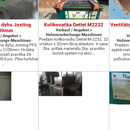
 dyhu Josting
Kolikovačka Dettel M2232
Ventilát
00mm
Verkauf / Angebot >
Holzverarbeitungs-Maschinen
 / Angebot >
V
Predám kolíkovačku Dettel M-2232. 22
tungs-Maschinen
Holzve
vrtákov x 32mm Stroj skladom. V cene:
na dyhu Josting PFS
Predám t
2ks. prítlak materiálu 2ks. pravítko
zu 2100mm. Hrúbka
sypké mater
bočné systém na skru …
zsah pravítka 20-
zrn
 Euro. Plne funkčné
poľnohos
…