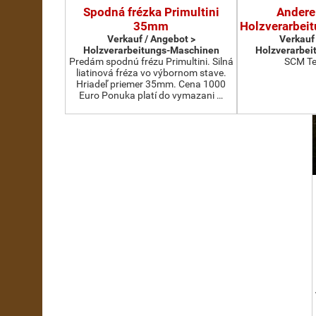
Spodná frézka Primultini
Andere
35mm
Holzverarbei
Verkauf / Angebot >
Verkauf
Holzverarbeitungs-Maschinen
Holzverarbei
Predám spodnú frézu Primultini. Silná
SCM Te
liatinová fréza vo výbornom stave.
Hriadeľ priemer 35mm. Cena 1000
Euro Ponuka platí do vymazani …