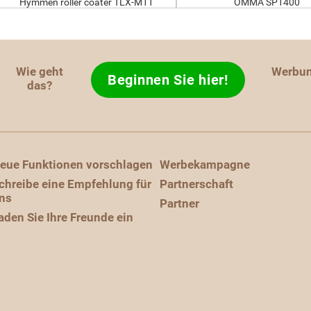
Hymmen roller coater TLX-M11
OMMA SP1400
Wie geht
Werbu
Beginnen Sie hier!
das?
eue Funktionen vorschlagen
Werbekampagne
chreibe eine Empfehlung für
Partnerschaft
ns
Partner
aden Sie Ihre Freunde ein