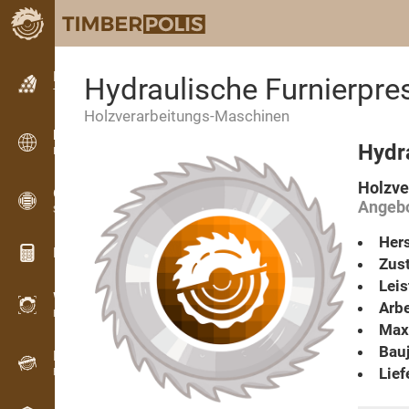
Kleinanzeigen
Hydraulische Furnierpr
Textanzeigen
Holzverarbeitungs-Maschinen
Kleinanzeigen
Hydr
Internationale Anzeigen
Holzve
OPTI-TIMB
Angebo
Schnittbilder
Hers
Holz-Rechner
Zust
Lei
WoodProfi
Arbe
Holzvolumen mit KI
Max.
Bauj
Registriergerät
Lief
Holzbestandsaufnahme im Gelände