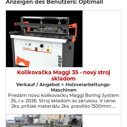
Anzeigen des Benutzers: Optimall
Kolikovačka Maggi 35 - nový stroj
skladom
Verkauf / Angebot > Holzverarbeitungs-
Maschinen
Predám novú kolíkovačku Maggi Boring System
35, r.v. 2026. Stroj skladom so zárukou. V cene:
2ks. prítlak materiálu 2ks. pravítko 1500mm …