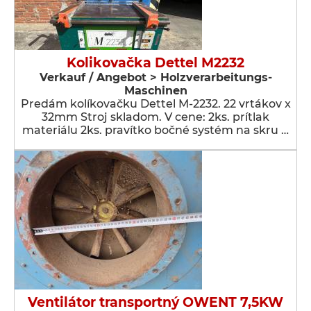
Kolikovačka Dettel M2232
Verkauf / Angebot > Holzverarbeitungs-
Maschinen
Predám kolíkovačku Dettel M-2232. 22 vrtákov x
32mm Stroj skladom. V cene: 2ks. prítlak
materiálu 2ks. pravítko bočné systém na skru …
Ventilátor transportný OWENT 7,5KW