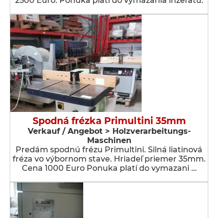
2500 Euro. Ponuka platí do vymazania inzerátu.
Spodná frézka Primultini 35mm
Verkauf / Angebot > Holzverarbeitungs-
Maschinen
Predám spodnú frézu Primultini. Silná liatinová
fréza vo výbornom stave. Hriadeľ priemer 35mm.
Cena 1000 Euro Ponuka platí do vymazani …