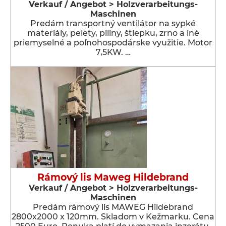
Verkauf / Angebot > Holzverarbeitungs-
Maschinen
Predám transportný ventilátor na sypké
materiály, pelety, piliny, štiepku, zrno a iné
priemyselné a poľnohospodárske využitie. Motor
7,5KW. …
Rámový lis Maweg Hildebrand
Verkauf / Angebot > Holzverarbeitungs-
Maschinen
Predám rámový lis MAWEG Hildebrand
2800x2000 x 120mm. Skladom v Kežmarku. Cena