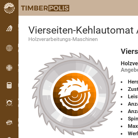
Kleinanzeigen
Vierseiten-Kehlautomat
Textanzeigen
Holzverarbeitungs-Maschinen
Kleinanzeigen
Vier
Internationale Anzeigen
Holzve
OPTI-TIMB
Angebo
Schnittbilder
Hers
Holz-Rechner
Zust
Lei
WoodProfi
Anza
Holzvolumen mit KI
Anza
Spi
Registriergerät
Max
Holzbestandsaufnahme im Gelände
Wer