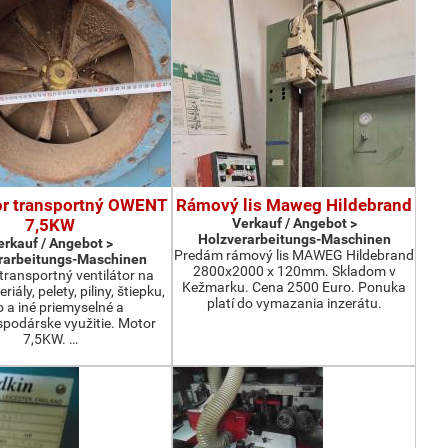
or transportný OWENT
Rámový lis Maweg Hildebrand
7,5KW
Verkauf / Angebot >
Holzverarbeitungs-Maschinen
erkauf / Angebot >
Predám rámový lis MAWEG Hildebrand
rarbeitungs-Maschinen
2800x2000 x 120mm. Skladom v
ransportný ventilátor na
Kežmarku. Cena 2500 Euro. Ponuka
iály, pelety, piliny, štiepku,
platí do vymazania inzerátu.
o a iné priemyselné a
podárske využitie. Motor
7,5KW. …