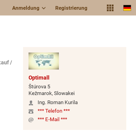
Anmeldung
Registrierung
auf /
Optimall
Štúrova 5
Kežmarok, Slowakei
Ing. Roman Kurila
*** Telefon ***
*** E-Mail ***