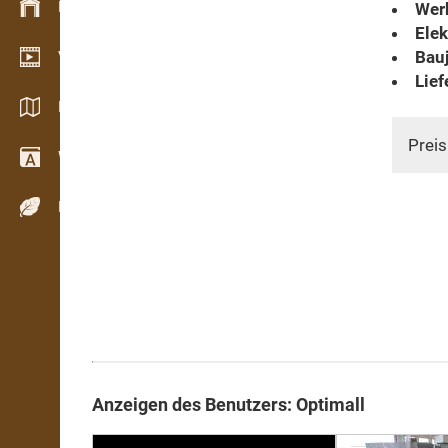
Bestandsmanagement
Werk
Elek
Bauj
Video Showroom
Lief
Kataloge / Broschüren
Preis
Wörterbuch
Holzarten
Anzeigen des Benutzers: Optimall