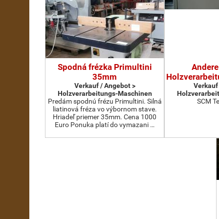
Spodná frézka Primultini
Andere
35mm
Holzverarbei
Verkauf / Angebot >
Verkauf
Holzverarbeitungs-Maschinen
Holzverarbei
Predám spodnú frézu Primultini. Silná
SCM Te
liatinová fréza vo výbornom stave.
Hriadeľ priemer 35mm. Cena 1000
Euro Ponuka platí do vymazani …