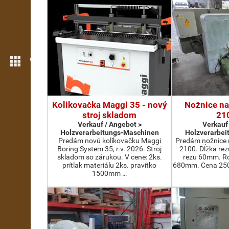
Weitere Funktionen
Kolikovačka Maggi 35 - nový
Nožnice na
stroj skladom
21
Verkauf / Angebot >
Verkauf
Holzverarbeitungs-Maschinen
Holzverarbei
Predám novú kolíkovačku Maggi
Predám nožnice 
Boring System 35, r.v. 2026. Stroj
2100. Dĺžka re
skladom so zárukou. V cene: 2ks.
rezu 60mm. Ro
prítlak materiálu 2ks. pravítko
680mm. Cena 2500
1500mm …