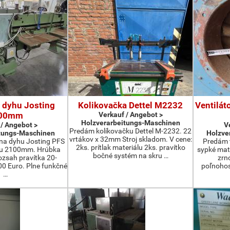
 dyhu Josting
Kolikovačka Dettel M2232
Ventilát
00mm
Verkauf / Angebot >
Holzverarbeitungs-Maschinen
 / Angebot >
V
Predám kolíkovačku Dettel M-2232. 22
tungs-Maschinen
Holzve
vrtákov x 32mm Stroj skladom. V cene:
na dyhu Josting PFS
Predám t
2ks. prítlak materiálu 2ks. pravítko
zu 2100mm. Hrúbka
sypké mater
bočné systém na skru …
zsah pravítka 20-
zrn
 Euro. Plne funkčné
poľnohos
…