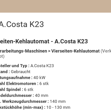
 A.Costa K23
seiten-Kehlautomat - A.Costa K23
rarbeitungs-Maschinen > Vierseiten-Kehlautomat
(Verk
t)
teller und Typ :
A.Costa K23
and :
Gebraucht
stungsaufnahme :
40 kW
hl Elektromotoren :
6 stk
hl Spindel :
6 stk
ndeldurchmesser :
40 mm
. Werkzeugdurchmesser :
140 mm
kstückhöhe (min-max) :
10 - 130 mm