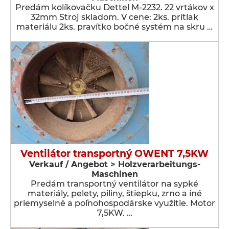
Predám kolíkovačku Dettel M-2232. 22 vrtákov x
32mm Stroj skladom. V cene: 2ks. prítlak
materiálu 2ks. pravítko bočné systém na skru …
Ventilátor transportný OWENT 7,5KW
Verkauf / Angebot > Holzverarbeitungs-
Maschinen
Predám transportný ventilátor na sypké
materiály, pelety, piliny, štiepku, zrno a iné
priemyselné a poľnohospodárske využitie. Motor
7,5KW. …