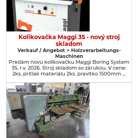
Kolikovačka Maggi 35 - nový stroj
skladom
Verkauf / Angebot > Holzverarbeitungs-
Maschinen
Predám novú kolíkovačku Maggi Boring System
35, r.v. 2026. Stroj skladom so zárukou. V cene:
2ks. prítlak materiálu 2ks. pravítko 1500mm …