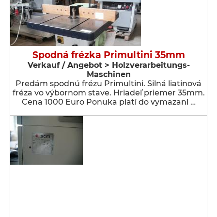
Spodná frézka Primultini 35mm
Verkauf / Angebot > Holzverarbeitungs-
Maschinen
Predám spodnú frézu Primultini. Silná liatinová
fréza vo výbornom stave. Hriadeľ priemer 35mm.
Cena 1000 Euro Ponuka platí do vymazani …