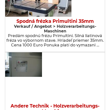
Spodná frézka Primultini 35mm
Verkauf / Angebot > Holzverarbeitungs-
Maschinen
Predám spodnú frézu Primultini. Silná liatinová
fréza vo výbornom stave. Hriadeľ priemer 35mm.
Cena 1000 Euro Ponuka platí do vymazani …
Andere Technik - Holzverarbeitungs-