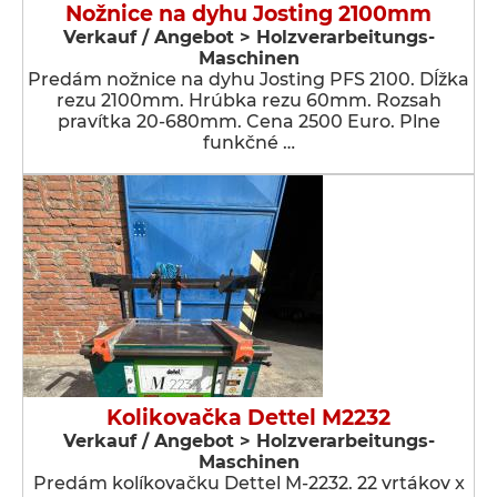
Nožnice na dyhu Josting 2100mm
Verkauf / Angebot > Holzverarbeitungs-
Maschinen
Predám nožnice na dyhu Josting PFS 2100. Dĺžka
rezu 2100mm. Hrúbka rezu 60mm. Rozsah
pravítka 20-680mm. Cena 2500 Euro. Plne
funkčné …
Kolikovačka Dettel M2232
Verkauf / Angebot > Holzverarbeitungs-
Maschinen
Predám kolíkovačku Dettel M-2232. 22 vrtákov x