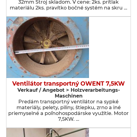
32mm Stroj skladom. V cene: 2ks. prítlak
materiálu 2ks. pravítko bočné systém na skru …
Ventilátor transportný OWENT 7,5KW
Verkauf / Angebot > Holzverarbeitungs-
Maschinen
Predám transportný ventilátor na sypké
materiály, pelety, piliny, štiepku, zrno a iné
priemyselné a poľnohospodárske využitie. Motor
7,5KW. …