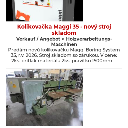
Kolikovačka Maggi 35 - nový stroj
skladom
Verkauf / Angebot > Holzverarbeitungs-
Maschinen
Predám novú kolíkovačku Maggi Boring System
35, r.v. 2026. Stroj skladom so zárukou. V cene:
2ks. prítlak materiálu 2ks. pravítko 1500mm …