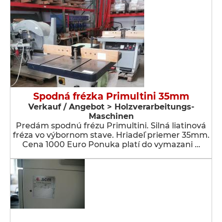
Spodná frézka Primultini 35mm
Verkauf / Angebot > Holzverarbeitungs-
Maschinen
Predám spodnú frézu Primultini. Silná liatinová
fréza vo výbornom stave. Hriadeľ priemer 35mm.
Cena 1000 Euro Ponuka platí do vymazani …