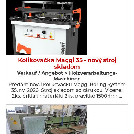
Kolikovačka Maggi 35 - nový stroj
skladom
Verkauf / Angebot > Holzverarbeitungs-
Maschinen
Predám novú kolíkovačku Maggi Boring System
35, r.v. 2026. Stroj skladom so zárukou. V cene:
2ks. prítlak materiálu 2ks. pravítko 1500mm …