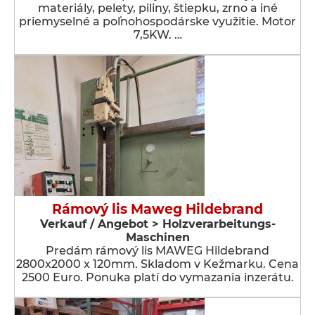
materiály, pelety, piliny, štiepku, zrno a iné
priemyselné a poľnohospodárske využitie. Motor
7,5KW. …
Rámový lis Maweg Hildebrand
Verkauf / Angebot > Holzverarbeitungs-
Maschinen
Predám rámový lis MAWEG Hildebrand
2800x2000 x 120mm. Skladom v Kežmarku. Cena
2500 Euro. Ponuka platí do vymazania inzerátu.