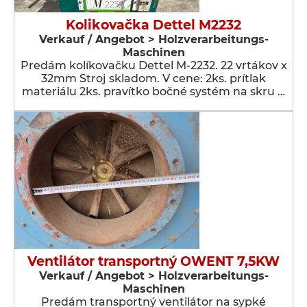
Kolikovačka Dettel M2232
Verkauf / Angebot > Holzverarbeitungs-
Maschinen
Predám kolíkovačku Dettel M-2232. 22 vrtákov x
32mm Stroj skladom. V cene: 2ks. prítlak
materiálu 2ks. pravítko bočné systém na skru …
Ventilátor transportný OWENT 7,5KW
Verkauf / Angebot > Holzverarbeitungs-
Maschinen
Predám transportný ventilátor na sypké