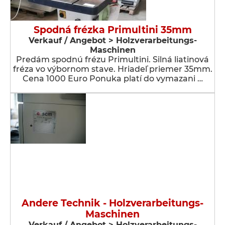
Spodná frézka Primultini 35mm
Verkauf / Angebot > Holzverarbeitungs-
Maschinen
Predám spodnú frézu Primultini. Silná liatinová
fréza vo výbornom stave. Hriadeľ priemer 35mm.
Cena 1000 Euro Ponuka platí do vymazani …
Andere Technik - Holzverarbeitungs-
Maschinen
Verkauf / Angebot > Holzverarbeitungs-