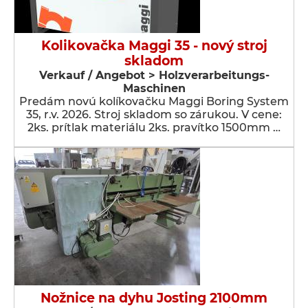
Kolikovačka Maggi 35 - nový stroj
skladom
Verkauf / Angebot > Holzverarbeitungs-
Maschinen
Predám novú kolíkovačku Maggi Boring System
35, r.v. 2026. Stroj skladom so zárukou. V cene:
2ks. prítlak materiálu 2ks. pravítko 1500mm …
Nožnice na dyhu Josting 2100mm