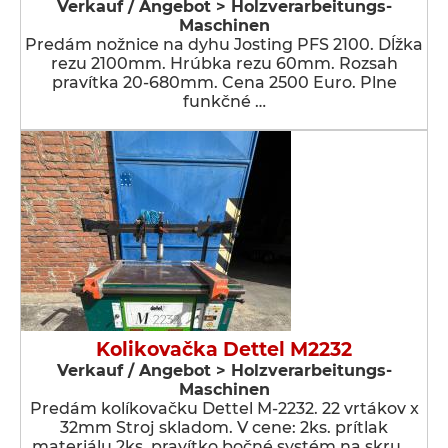
Verkauf / Angebot > Holzverarbeitungs-
Maschinen
Predám nožnice na dyhu Josting PFS 2100. Dĺžka
rezu 2100mm. Hrúbka rezu 60mm. Rozsah
pravítka 20-680mm. Cena 2500 Euro. Plne
funkčné …
Kolikovačka Dettel M2232
Verkauf / Angebot > Holzverarbeitungs-
Maschinen
Predám kolíkovačku Dettel M-2232. 22 vrtákov x
32mm Stroj skladom. V cene: 2ks. prítlak
materiálu 2ks. pravítko bočné systém na skru …