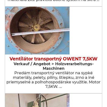
Ventilátor transportný OWENT 7,5KW
Verkauf / Angebot > Holzverarbeitungs-
Maschinen
Predám transportný ventilátor na sypké
materiály, pelety, piliny, štiepku, zrno a iné
priemyselné a poľnohospodárske využitie. Motor
7,5KW. …