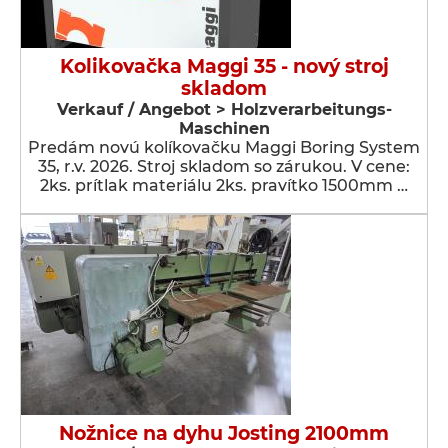
Kolikovačka Maggi 35 - nový stroj
skladom
Verkauf / Angebot > Holzverarbeitungs-
Maschinen
Predám novú kolíkovačku Maggi Boring System
35, r.v. 2026. Stroj skladom so zárukou. V cene:
2ks. prítlak materiálu 2ks. pravítko 1500mm …
Nožnice na dyhu Josting 2100mm