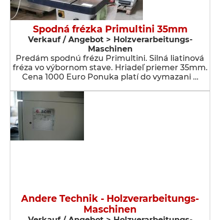
Spodná frézka Primultini 35mm
Verkauf / Angebot > Holzverarbeitungs-
Maschinen
Predám spodnú frézu Primultini. Silná liatinová
fréza vo výbornom stave. Hriadeľ priemer 35mm.
Cena 1000 Euro Ponuka platí do vymazani …
Andere Technik - Holzverarbeitungs-
Maschinen
Verkauf / Angebot > Holzverarbeitungs-