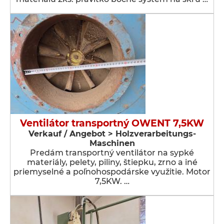
Ventilátor transportný OWENT 7,5KW
Verkauf / Angebot > Holzverarbeitungs-
Maschinen
Predám transportný ventilátor na sypké
materiály, pelety, piliny, štiepku, zrno a iné
priemyselné a poľnohospodárske využitie. Motor
7,5KW. …