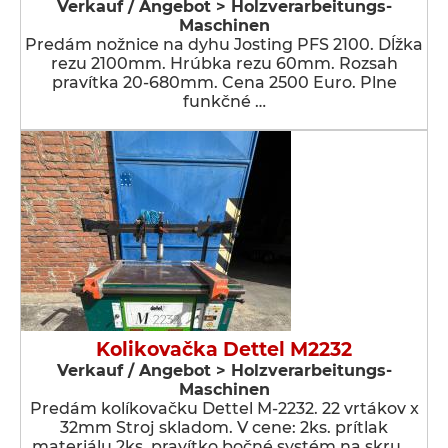
Verkauf / Angebot > Holzverarbeitungs-
Maschinen
Predám nožnice na dyhu Josting PFS 2100. Dĺžka
rezu 2100mm. Hrúbka rezu 60mm. Rozsah
pravítka 20-680mm. Cena 2500 Euro. Plne
funkčné …
Kolikovačka Dettel M2232
Verkauf / Angebot > Holzverarbeitungs-
Maschinen
Predám kolíkovačku Dettel M-2232. 22 vrtákov x
32mm Stroj skladom. V cene: 2ks. prítlak
materiálu 2ks. pravítko bočné systém na skru …