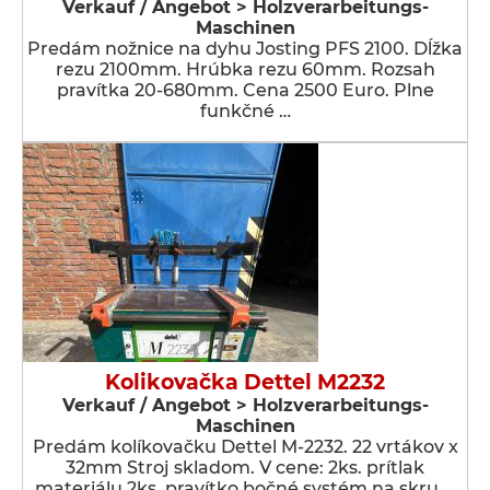
Verkauf / Angebot > Holzverarbeitungs-
Maschinen
Predám nožnice na dyhu Josting PFS 2100. Dĺžka
rezu 2100mm. Hrúbka rezu 60mm. Rozsah
pravítka 20-680mm. Cena 2500 Euro. Plne
funkčné …
Kolikovačka Dettel M2232
Verkauf / Angebot > Holzverarbeitungs-
Maschinen
Predám kolíkovačku Dettel M-2232. 22 vrtákov x
32mm Stroj skladom. V cene: 2ks. prítlak
materiálu 2ks. pravítko bočné systém na skru …