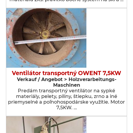
Ventilátor transportný OWENT 7,5KW
Verkauf / Angebot > Holzverarbeitungs-
Maschinen
Predám transportný ventilátor na sypké
materiály, pelety, piliny, štiepku, zrno a iné
priemyselné a poľnohospodárske využitie. Motor
7,5KW. …