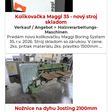
Kolikovačka Maggi 35 - nový stroj
skladom
Verkauf / Angebot > Holzverarbeitungs-
Maschinen
Predám novú kolíkovačku Maggi Boring System
35, r.v. 2026. Stroj skladom so zárukou. V cene:
2ks. prítlak materiálu 2ks. pravítko 1500mm …
Nožnice na dyhu Josting 2100mm