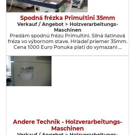
Spodná frézka Primultini 35mm
Verkauf / Angebot > Holzverarbeitungs-
Maschinen
Predám spodnú frézu Primultini. Silná liatinová
fréza vo výbornom stave. Hriadeľ priemer 35mm.
Cena 1000 Euro Ponuka platí do vymazani …
Andere Technik - Holzverarbeitungs-
Maschinen
Verkauf / Angebot > Holzverarbeitungs-