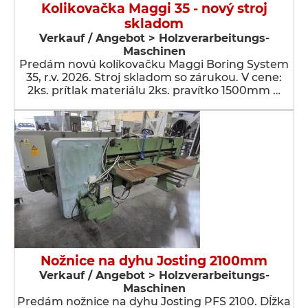
Kolikovačka Maggi 35 - nový stroj
skladom
Verkauf / Angebot > Holzverarbeitungs-
Maschinen
Predám novú kolíkovačku Maggi Boring System
35, r.v. 2026. Stroj skladom so zárukou. V cene:
2ks. prítlak materiálu 2ks. pravítko 1500mm …
Nožnice na dyhu Josting 2100mm
Verkauf / Angebot > Holzverarbeitungs-
Maschinen
Predám nožnice na dyhu Josting PFS 2100. Dĺžka