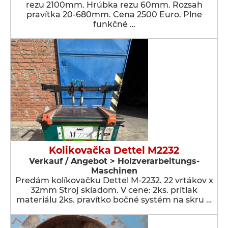
rezu 2100mm. Hrúbka rezu 60mm. Rozsah
pravítka 20-680mm. Cena 2500 Euro. Plne
funkčné …
Kolikovačka Dettel M2232
Verkauf / Angebot > Holzverarbeitungs-
Maschinen
Predám kolíkovačku Dettel M-2232. 22 vrtákov x
32mm Stroj skladom. V cene: 2ks. prítlak
materiálu 2ks. pravítko bočné systém na skru …