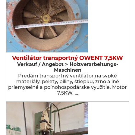
Ventilátor transportný OWENT 7,5KW
Verkauf / Angebot > Holzverarbeitungs-
Maschinen
Predám transportný ventilátor na sypké
materiály, pelety, piliny, štiepku, zrno a iné
priemyselné a poľnohospodárske využitie. Motor
7,5KW. …