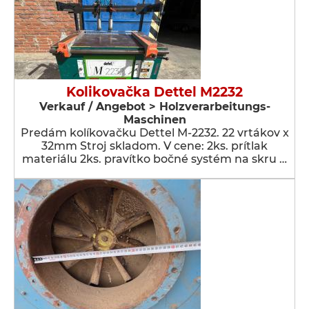
Kolikovačka Dettel M2232
Verkauf / Angebot > Holzverarbeitungs-
Maschinen
Predám kolíkovačku Dettel M-2232. 22 vrtákov x
32mm Stroj skladom. V cene: 2ks. prítlak
materiálu 2ks. pravítko bočné systém na skru …