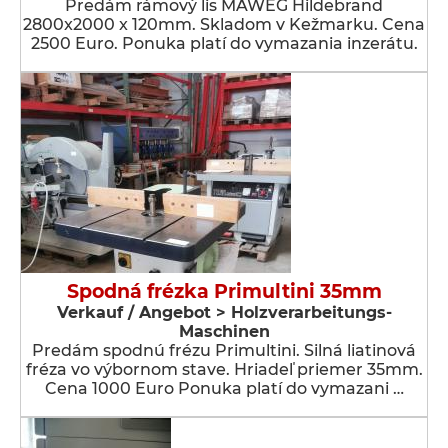
Predám rámový lis MAWEG Hildebrand
2800x2000 x 120mm. Skladom v Kežmarku. Cena
2500 Euro. Ponuka platí do vymazania inzerátu.
Spodná frézka Primultini 35mm
Verkauf / Angebot > Holzverarbeitungs-
Maschinen
Predám spodnú frézu Primultini. Silná liatinová
fréza vo výbornom stave. Hriadeľ priemer 35mm.
Cena 1000 Euro Ponuka platí do vymazani …