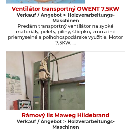
Ventilátor transportný OWENT 7,5KW
Verkauf / Angebot > Holzverarbeitungs-
Maschinen
Predám transportný ventilátor na sypké
materiály, pelety, piliny, štiepku, zrno a iné
priemyselné a poľnohospodárske využitie. Motor
7,5KW. …
Rámový lis Maweg Hildebrand
Verkauf / Angebot > Holzverarbeitungs-
Maschinen