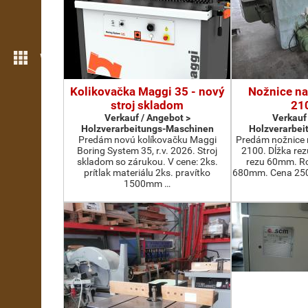
Weitere Funktionen
Kolikovačka Maggi 35 - nový
Nožnice na
stroj skladom
21
Verkauf / Angebot >
Verkauf
Holzverarbeitungs-Maschinen
Holzverarbei
Predám novú kolíkovačku Maggi
Predám nožnice 
Boring System 35, r.v. 2026. Stroj
2100. Dĺžka re
skladom so zárukou. V cene: 2ks.
rezu 60mm. Ro
prítlak materiálu 2ks. pravítko
680mm. Cena 2500
1500mm …