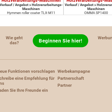
Holzverarbeitungs-Maschinen
Holzverarbeitungs-Ma
Verkauf / Angebot > Holzverarbeitungs-
Verkauf / Angebot > Holzvera
Maschinen
Maschinen
Hymmen roller coater TLX-M11
OMMA SP1400
Wie geht
Werbu
Beginnen Sie hier!
das?
eue Funktionen vorschlagen
Werbekampagne
chreibe eine Empfehlung für
Partnerschaft
ns
Partner
aden Sie Ihre Freunde ein