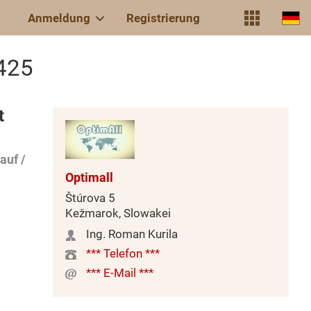
Anmeldung
Registrierung
425
t
auf /
Optimall
Štúrova 5
Kežmarok, Slowakei
Ing. Roman Kurila
*** Telefon ***
*** E-Mail ***