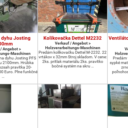
 dyhu Josting
Kolikovačka Dettel M2232
Ventilát
00mm
Verkauf / Angebot >
Holzverarbeitungs-Maschinen
 / Angebot >
V
Predám kolíkovačku Dettel M-2232. 22
tungs-Maschinen
Holzve
vrtákov x 32mm Stroj skladom. V cene:
na dyhu Josting PFS
Predám t
2ks. prítlak materiálu 2ks. pravítko
zu 2100mm. Hrúbka
sypké mater
bočné systém na skru …
zsah pravítka 20-
zrn
 Euro. Plne funkčné
poľnohos
…