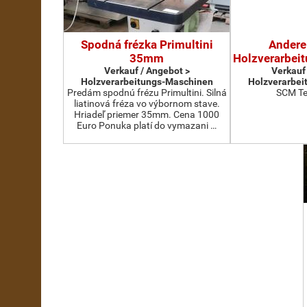
Spodná frézka Primultini
Andere
35mm
Holzverarbei
Verkauf / Angebot >
Verkauf
Holzverarbeitungs-Maschinen
Holzverarbei
Predám spodnú frézu Primultini. Silná
SCM Te
liatinová fréza vo výbornom stave.
Hriadeľ priemer 35mm. Cena 1000
Euro Ponuka platí do vymazani …