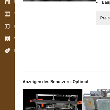
Bestandsmanagement
Bauj
Video Showroom
Preis
Kataloge / Broschüren
Wörterbuch
Holzarten
Anzeigen des Benutzers: Optimall