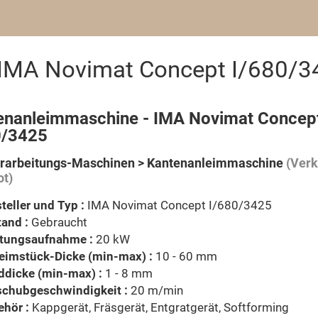
IMA Novimat Concept I/680/3
enanleimmaschine - IMA Novimat Concep
0/3425
rarbeitungs-Maschinen > Kantenanleimmaschine
(Verk
t)
teller und Typ :
IMA Novimat Concept I/680/3425
and :
Gebraucht
stungsaufnahme :
20 kW
leimstück-Dicke (min-max) :
10 - 60 mm
ddicke (min-max) :
1 - 8 mm
schubgeschwindigkeit :
20 m/min
hör :
Kappgerät, Fräsgerät, Entgratgerät, Softforming