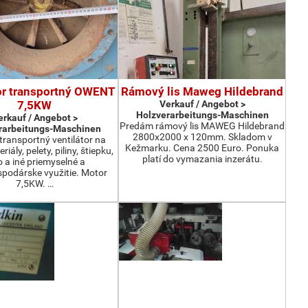
or transportný OWENT
Rámový lis Maweg Hildebrand
7,5KW
Verkauf / Angebot >
Holzverarbeitungs-Maschinen
erkauf / Angebot >
Predám rámový lis MAWEG Hildebrand
rarbeitungs-Maschinen
2800x2000 x 120mm. Skladom v
ransportný ventilátor na
Kežmarku. Cena 2500 Euro. Ponuka
iály, pelety, piliny, štiepku,
platí do vymazania inzerátu.
o a iné priemyselné a
podárske využitie. Motor
7,5KW. …