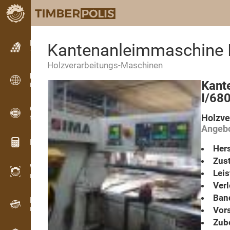
Kleinanzeigen
Kantenanleimmaschine 
Textanzeigen
Holzverarbeitungs-Maschinen
Kleinanzeigen
Kant
Internationale Anzeigen
I/68
OPTI-TIMB
Holzve
Schnittbilder
Angebo
Holz-Rechner
Hers
Zust
WoodProfi
Lei
Holzvolumen mit KI
Ver
Ban
Registriergerät
Vor
Holzbestandsaufnahme im Gelände
Zube