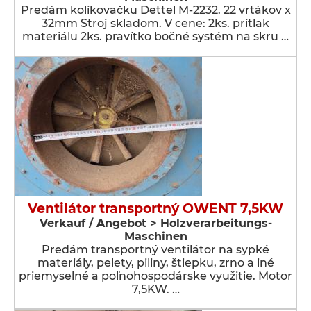
Predám kolíkovačku Dettel M-2232. 22 vrtákov x
32mm Stroj skladom. V cene: 2ks. prítlak
materiálu 2ks. pravítko bočné systém na skru …
Ventilátor transportný OWENT 7,5KW
Verkauf / Angebot > Holzverarbeitungs-
Maschinen
Predám transportný ventilátor na sypké
materiály, pelety, piliny, štiepku, zrno a iné
priemyselné a poľnohospodárske využitie. Motor
7,5KW. …