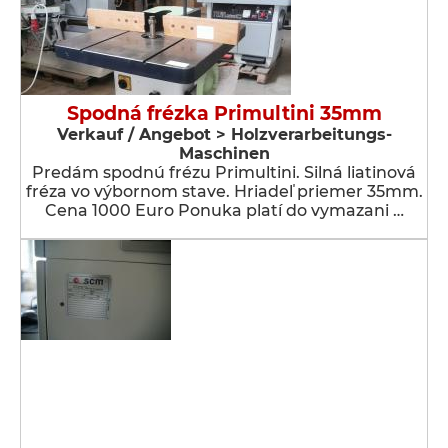
Spodná frézka Primultini 35mm
Verkauf / Angebot > Holzverarbeitungs-
Maschinen
Predám spodnú frézu Primultini. Silná liatinová
fréza vo výbornom stave. Hriadeľ priemer 35mm.
Cena 1000 Euro Ponuka platí do vymazani …