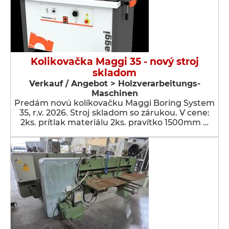
Kolikovačka Maggi 35 - nový stroj
skladom
Verkauf / Angebot > Holzverarbeitungs-
Maschinen
Predám novú kolíkovačku Maggi Boring System
35, r.v. 2026. Stroj skladom so zárukou. V cene:
2ks. prítlak materiálu 2ks. pravítko 1500mm …