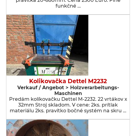
pravítka 20-680mm. Cena 2500 Euro. Plne
funkčné …
Kolikovačka Dettel M2232
Verkauf / Angebot > Holzverarbeitungs-
Maschinen
Predám kolíkovačku Dettel M-2232. 22 vrtákov x
32mm Stroj skladom. V cene: 2ks. prítlak
materiálu 2ks. pravítko bočné systém na skru …