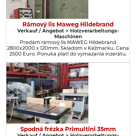
Rámový lis Maweg Hildebrand
Verkauf / Angebot > Holzverarbeitungs-
Maschinen
Predám rámový lis MAWEG Hildebrand
2800x2000 x 120mm. Skladom v Kežmarku. Cena
2500 Euro. Ponuka platí do vymazania inzerátu.
Spodná frézka Primultini 35mm
Verkauf / Angebot > Holzverarbeitungs-