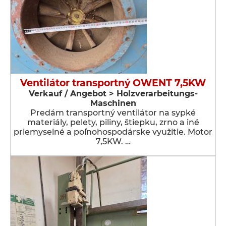
Ventilátor transportný OWENT 7,5KW
Verkauf / Angebot > Holzverarbeitungs-
Maschinen
Predám transportný ventilátor na sypké
materiály, pelety, piliny, štiepku, zrno a iné
priemyselné a poľnohospodárske využitie. Motor
7,5KW. …