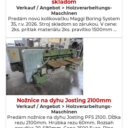
skladom
Verkauf / Angebot > Holzverarbeitungs-
Maschinen
Predám novú kolíkovačku Maggi Boring System
35, r.v. 2026. Stroj skladom so zárukou. V cene:
2ks. prítlak materiálu 2ks. pravítko 1500mm …
Nožnice na dyhu Josting 2100mm
Verkauf / Angebot > Holzverarbeitungs-
Maschinen
Predám nožnice na dyhu Josting PFS 2100. Dĺžka
rezu 2100mm. Hrúbka rezu 60mm. Rozsah