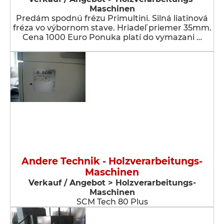
Maschinen
Predám spodnú frézu Primultini. Silná liatinová
fréza vo výbornom stave. Hriadeľ priemer 35mm.
Cena 1000 Euro Ponuka platí do vymazani …
Andere Technik - Holzverarbeitungs-
Maschinen
Verkauf / Angebot > Holzverarbeitungs-
Maschinen
SCM Tech 80 Plus