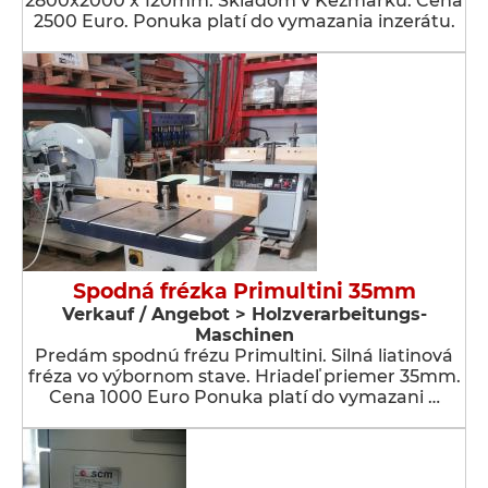
2800x2000 x 120mm. Skladom v Kežmarku. Cena
2500 Euro. Ponuka platí do vymazania inzerátu.
Spodná frézka Primultini 35mm
Verkauf / Angebot > Holzverarbeitungs-
Maschinen
Predám spodnú frézu Primultini. Silná liatinová
fréza vo výbornom stave. Hriadeľ priemer 35mm.
Cena 1000 Euro Ponuka platí do vymazani …