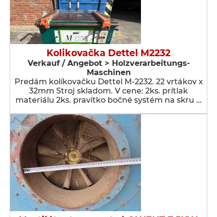
Kolikovačka Dettel M2232
Verkauf / Angebot > Holzverarbeitungs-
Maschinen
Predám kolíkovačku Dettel M-2232. 22 vrtákov x
32mm Stroj skladom. V cene: 2ks. prítlak
materiálu 2ks. pravítko bočné systém na skru …