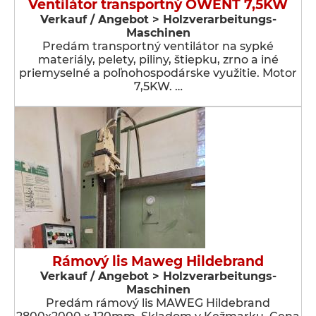
Ventilátor transportný OWENT 7,5KW
Verkauf / Angebot > Holzverarbeitungs-
Maschinen
Predám transportný ventilátor na sypké
materiály, pelety, piliny, štiepku, zrno a iné
priemyselné a poľnohospodárske využitie. Motor
7,5KW. …
Rámový lis Maweg Hildebrand
Verkauf / Angebot > Holzverarbeitungs-
Maschinen
Predám rámový lis MAWEG Hildebrand