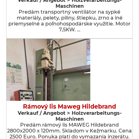
Verkauf / Angebot > Holzverarbeitungs-
Maschinen
Predám transportný ventilátor na sypké
materiály, pelety, piliny, štiepku, zrno a iné
priemyselné a poľnohospodárske využitie. Motor
7,5KW. …
Rámový lis Maweg Hildebrand
Verkauf / Angebot > Holzverarbeitungs-
Maschinen
Predám rámový lis MAWEG Hildebrand
2800x2000 x 120mm. Skladom v Kežmarku. Cena
2500 Euro. Ponuka platí do vymazania inzerátu.