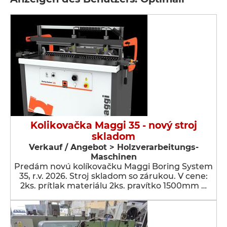
Kolikovačka Maggi 35 - nový stroj
skladom
Verkauf / Angebot > Holzverarbeitungs-
Maschinen
Predám novú kolíkovačku Maggi Boring System
35, r.v. 2026. Stroj skladom so zárukou. V cene:
2ks. prítlak materiálu 2ks. pravítko 1500mm …