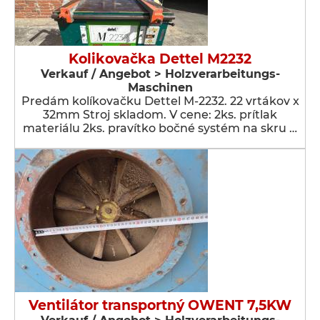
Kolikovačka Dettel M2232
Verkauf / Angebot > Holzverarbeitungs-
Maschinen
Predám kolíkovačku Dettel M-2232. 22 vrtákov x
32mm Stroj skladom. V cene: 2ks. prítlak
materiálu 2ks. pravítko bočné systém na skru …
Ventilátor transportný OWENT 7,5KW