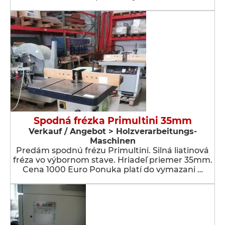
Spodná frézka Primultini 35mm
Verkauf / Angebot > Holzverarbeitungs-
Maschinen
Predám spodnú frézu Primultini. Silná liatinová
fréza vo výbornom stave. Hriadeľ priemer 35mm.
Cena 1000 Euro Ponuka platí do vymazani …