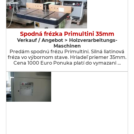
Spodná frézka Primultini 35mm
Verkauf / Angebot > Holzverarbeitungs-
Maschinen
Predám spodnú frézu Primultini. Silná liatinová
fréza vo výbornom stave. Hriadeľ priemer 35mm.
Cena 1000 Euro Ponuka platí do vymazani …