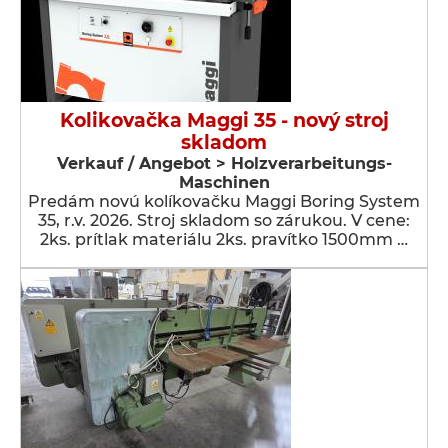
Kolikovačka Maggi 35 - nový stroj
skladom
Verkauf / Angebot > Holzverarbeitungs-
Maschinen
Predám novú kolíkovačku Maggi Boring System
35, r.v. 2026. Stroj skladom so zárukou. V cene:
2ks. prítlak materiálu 2ks. pravítko 1500mm …