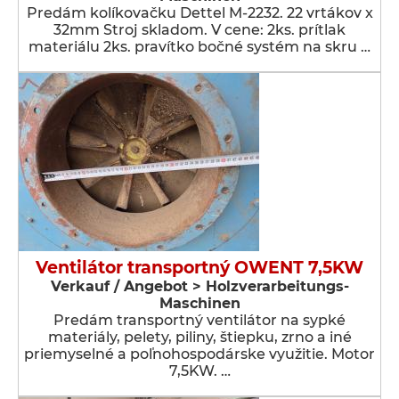
Predám kolíkovačku Dettel M-2232. 22 vrtákov x
32mm Stroj skladom. V cene: 2ks. prítlak
materiálu 2ks. pravítko bočné systém na skru …
Ventilátor transportný OWENT 7,5KW
Verkauf / Angebot > Holzverarbeitungs-
Maschinen
Predám transportný ventilátor na sypké
materiály, pelety, piliny, štiepku, zrno a iné
priemyselné a poľnohospodárske využitie. Motor
7,5KW. …