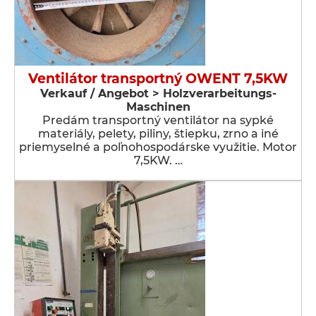
Ventilátor transportný OWENT 7,5KW
Verkauf / Angebot > Holzverarbeitungs-
Maschinen
Predám transportný ventilátor na sypké
materiály, pelety, piliny, štiepku, zrno a iné
priemyselné a poľnohospodárske využitie. Motor
7,5KW. …