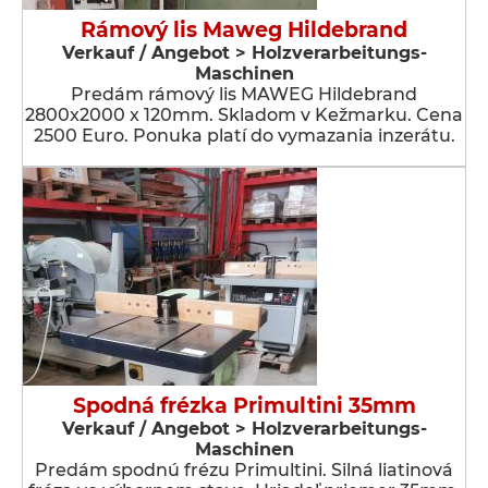
Rámový lis Maweg Hildebrand
Verkauf / Angebot > Holzverarbeitungs-
Maschinen
Predám rámový lis MAWEG Hildebrand
2800x2000 x 120mm. Skladom v Kežmarku. Cena
2500 Euro. Ponuka platí do vymazania inzerátu.
Spodná frézka Primultini 35mm
Verkauf / Angebot > Holzverarbeitungs-
Maschinen
Predám spodnú frézu Primultini. Silná liatinová