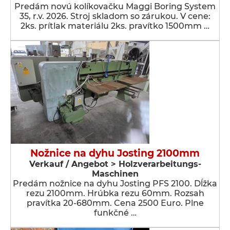
Predám novú kolíkovačku Maggi Boring System
35, r.v. 2026. Stroj skladom so zárukou. V cene:
2ks. prítlak materiálu 2ks. pravítko 1500mm …
Nožnice na dyhu Josting 2100mm
Verkauf / Angebot > Holzverarbeitungs-
Maschinen
Predám nožnice na dyhu Josting PFS 2100. Dĺžka
rezu 2100mm. Hrúbka rezu 60mm. Rozsah
pravítka 20-680mm. Cena 2500 Euro. Plne
funkčné …