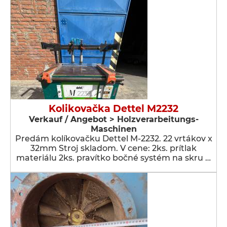
Kolikovačka Dettel M2232
Verkauf / Angebot > Holzverarbeitungs-
Maschinen
Predám kolíkovačku Dettel M-2232. 22 vrtákov x
32mm Stroj skladom. V cene: 2ks. prítlak
materiálu 2ks. pravítko bočné systém na skru …