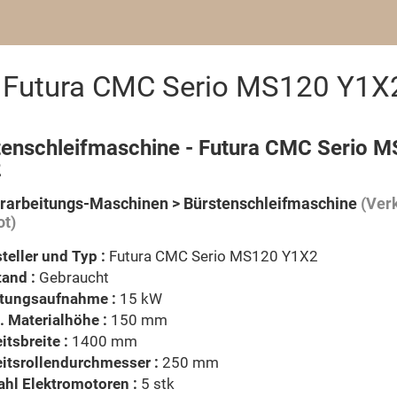
e Futura CMC Serio MS120 Y1X
tenschleifmaschine - Futura CMC Serio 
2
rarbeitungs-Maschinen > Bürstenschleifmaschine
(Verk
t)
teller und Typ :
Futura CMC Serio MS120 Y1X2
and :
Gebraucht
stungsaufnahme :
15 kW
 Materialhöhe :
150 mm
itsbreite :
1400 mm
itsrollendurchmesser :
250 mm
hl Elektromotoren :
5 stk