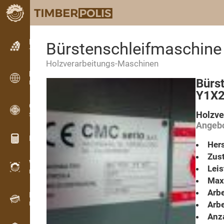
Kleinanzeigen
Bürstenschleifmaschin
Textanzeigen
Holzverarbeitungs-Maschinen
Kleinanzeigen
Bürs
Internationale Anzeigen
Y1X
OPTI-TIMB
Holzve
Schnittbilder
Angebo
Holz-Rechner
Hers
Zust
WoodProfi
Lei
Holzvolumen mit KI
Max.
Arbe
Registriergerät
Arbe
Holzbestandsaufnahme im Gelände
Anza