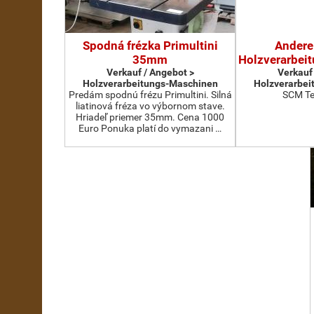
Spodná frézka Primultini
Andere
35mm
Holzverarbei
Verkauf / Angebot >
Verkauf
Holzverarbeitungs-Maschinen
Holzverarbei
Predám spodnú frézu Primultini. Silná
SCM Te
liatinová fréza vo výbornom stave.
Hriadeľ priemer 35mm. Cena 1000
Euro Ponuka platí do vymazani …