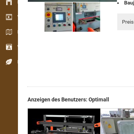
Bestandsmanagement
Bauj
Video Showroom
Preis
Kataloge / Broschüren
Wörterbuch
Holzarten
Anzeigen des Benutzers: Optimall