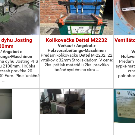
 dyhu Josting
Kolikovačka Dettel M2232
Ventilát
00mm
Verkauf / Angebot >
Holzverarbeitungs-Maschinen
 / Angebot >
V
Predám kolíkovačku Dettel M-2232. 22
tungs-Maschinen
Holzve
vrtákov x 32mm Stroj skladom. V cene:
na dyhu Josting PFS
Predám t
2ks. prítlak materiálu 2ks. pravítko
zu 2100mm. Hrúbka
sypké mater
bočné systém na skru …
zsah pravítka 20-
zrn
 Euro. Plne funkčné
poľnohos
…