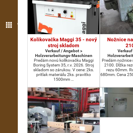
Weitere Funktionen
Kolikovačka Maggi 35 - nový
Nožnice na
stroj skladom
21
Verkauf / Angebot >
Verkauf
Holzverarbeitungs-Maschinen
Holzverarbei
Predám novú kolíkovačku Maggi
Predám nožnice 
Boring System 35, r.v. 2026. Stroj
2100. Dĺžka re
skladom so zárukou. V cene: 2ks.
rezu 60mm. Ro
prítlak materiálu 2ks. pravítko
680mm. Cena 2500
1500mm …