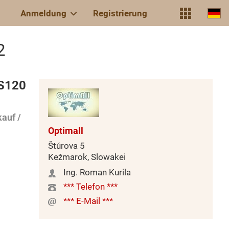
Anmeldung
Registrierung
2
MS120
auf /
Optimall
Štúrova 5
Kežmarok, Slowakei
Ing. Roman Kurila
*** Telefon ***
*** E-Mail ***