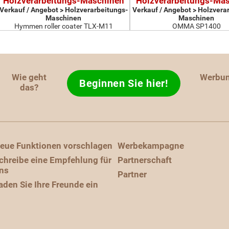
Holzverarbeitungs-Maschinen
Holzverarbeitungs-Ma
Verkauf / Angebot > Holzverarbeitungs-
Verkauf / Angebot > Holzvera
Maschinen
Maschinen
Hymmen roller coater TLX-M11
OMMA SP1400
Wie geht
Werbu
Beginnen Sie hier!
das?
eue Funktionen vorschlagen
Werbekampagne
chreibe eine Empfehlung für
Partnerschaft
ns
Partner
aden Sie Ihre Freunde ein