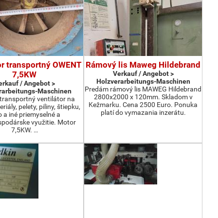
or transportný OWENT
Rámový lis Maweg Hildebrand
7,5KW
Verkauf / Angebot >
Holzverarbeitungs-Maschinen
erkauf / Angebot >
Predám rámový lis MAWEG Hildebrand
rarbeitungs-Maschinen
2800x2000 x 120mm. Skladom v
ransportný ventilátor na
Kežmarku. Cena 2500 Euro. Ponuka
iály, pelety, piliny, štiepku,
platí do vymazania inzerátu.
o a iné priemyselné a
podárske využitie. Motor
7,5KW. …