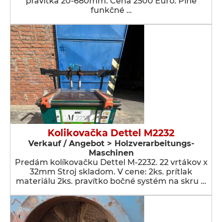
pravítka 20-680mm. Cena 2500 Euro. Plne
funkčné …
Kolikovačka Dettel M2232
Verkauf / Angebot > Holzverarbeitungs-
Maschinen
Predám kolíkovačku Dettel M-2232. 22 vrtákov x
32mm Stroj skladom. V cene: 2ks. prítlak
materiálu 2ks. pravítko bočné systém na skru …