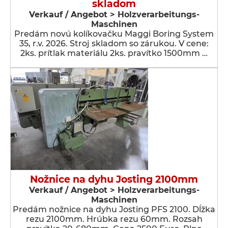
skladom
Verkauf / Angebot > Holzverarbeitungs-
Maschinen
Predám novú kolíkovačku Maggi Boring System
35, r.v. 2026. Stroj skladom so zárukou. V cene:
2ks. prítlak materiálu 2ks. pravítko 1500mm …
Nožnice na dyhu Josting 2100mm
Verkauf / Angebot > Holzverarbeitungs-
Maschinen
Predám nožnice na dyhu Josting PFS 2100. Dĺžka
rezu 2100mm. Hrúbka rezu 60mm. Rozsah