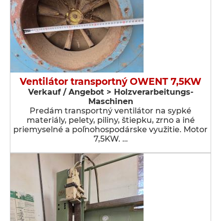
Ventilátor transportný OWENT 7,5KW
Verkauf / Angebot > Holzverarbeitungs-
Maschinen
Predám transportný ventilátor na sypké
materiály, pelety, piliny, štiepku, zrno a iné
priemyselné a poľnohospodárske využitie. Motor
7,5KW. …