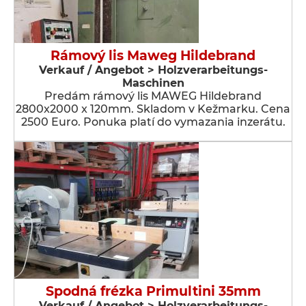
Rámový lis Maweg Hildebrand
Verkauf / Angebot > Holzverarbeitungs-
Maschinen
Predám rámový lis MAWEG Hildebrand
2800x2000 x 120mm. Skladom v Kežmarku. Cena
2500 Euro. Ponuka platí do vymazania inzerátu.
Spodná frézka Primultini 35mm
Verkauf / Angebot > Holzverarbeitungs-