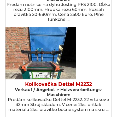
Predám nožnice na dyhu Josting PFS 2100. Dĺžka
rezu 2100mm. Hrúbka rezu 60mm. Rozsah
pravítka 20-680mm. Cena 2500 Euro. Plne
funkčné …
Kolikovačka Dettel M2232
Verkauf / Angebot > Holzverarbeitungs-
Maschinen
Predám kolíkovačku Dettel M-2232. 22 vrtákov x
32mm Stroj skladom. V cene: 2ks. prítlak
materiálu 2ks. pravítko bočné systém na skru …