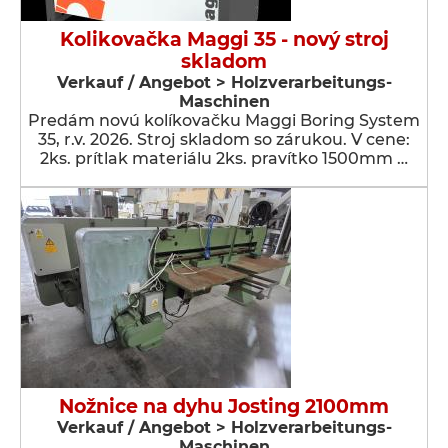
Kolikovačka Maggi 35 - nový stroj
skladom
Verkauf / Angebot > Holzverarbeitungs-
Maschinen
Predám novú kolíkovačku Maggi Boring System
35, r.v. 2026. Stroj skladom so zárukou. V cene:
2ks. prítlak materiálu 2ks. pravítko 1500mm …
Nožnice na dyhu Josting 2100mm
Verkauf / Angebot > Holzverarbeitungs-
Maschinen