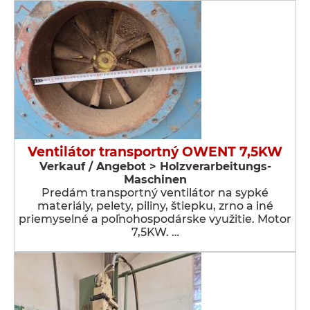
Ventilátor transportný OWENT 7,5KW
Verkauf / Angebot > Holzverarbeitungs-
Maschinen
Predám transportný ventilátor na sypké
materiály, pelety, piliny, štiepku, zrno a iné
priemyselné a poľnohospodárske využitie. Motor
7,5KW. …