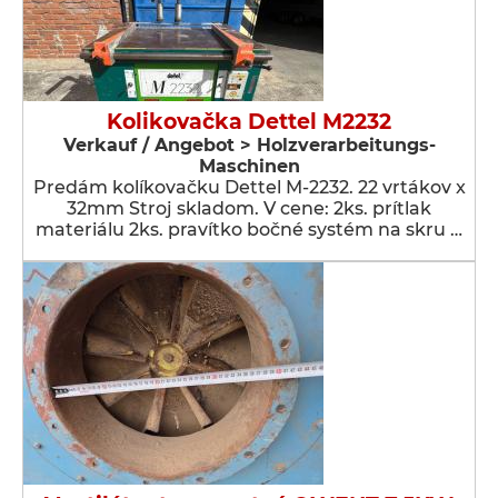
Kolikovačka Dettel M2232
Verkauf / Angebot > Holzverarbeitungs-
Maschinen
Predám kolíkovačku Dettel M-2232. 22 vrtákov x
32mm Stroj skladom. V cene: 2ks. prítlak
materiálu 2ks. pravítko bočné systém na skru …