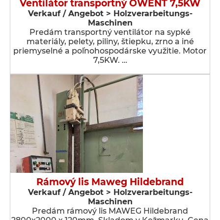
Ventilátor transportný OWENT 7,5KW
Verkauf / Angebot > Holzverarbeitungs-
Maschinen
Predám transportný ventilátor na sypké
materiály, pelety, piliny, štiepku, zrno a iné
priemyselné a poľnohospodárske využitie. Motor
7,5KW. …
Rámový lis Maweg Hildebrand
Verkauf / Angebot > Holzverarbeitungs-
Maschinen
Predám rámový lis MAWEG Hildebrand