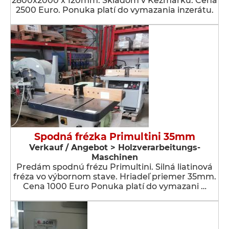
2800x2000 x 120mm. Skladom v Kežmarku. Cena
2500 Euro. Ponuka platí do vymazania inzerátu.
Spodná frézka Primultini 35mm
Verkauf / Angebot > Holzverarbeitungs-
Maschinen
Predám spodnú frézu Primultini. Silná liatinová
fréza vo výbornom stave. Hriadeľ priemer 35mm.
Cena 1000 Euro Ponuka platí do vymazani …