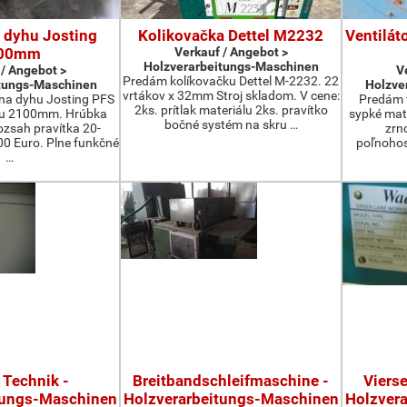
 dyhu Josting
Kolikovačka Dettel M2232
Ventilát
00mm
Verkauf / Angebot >
Holzverarbeitungs-Maschinen
 / Angebot >
V
Predám kolíkovačku Dettel M-2232. 22
tungs-Maschinen
Holzve
vrtákov x 32mm Stroj skladom. V cene:
na dyhu Josting PFS
Predám t
2ks. prítlak materiálu 2ks. pravítko
zu 2100mm. Hrúbka
sypké mater
bočné systém na skru …
zsah pravítka 20-
zrn
 Euro. Plne funkčné
poľnohos
…
 Technik -
Breitbandschleifmaschine -
Viers
tungs-Maschinen
Holzverarbeitungs-Maschinen
Holzver