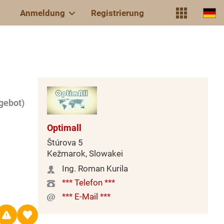
Anmeldung
Registrierung
gebot)
Optimall
Štúrova 5
Kežmarok, Slowakei
Ing. Roman Kurila
*** Telefon ***
*** E-Mail ***