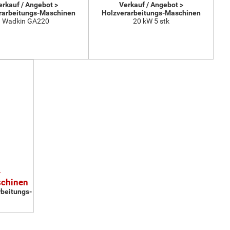
erkauf / Angebot >
Verkauf / Angebot >
rarbeitungs-Maschinen
Holzverarbeitungs-Maschinen
Wadkin GA220
20 kW 5 stk
-
schinen
rbeitungs-