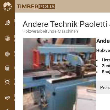
Kleinanzeigen
Andere Technik Paoletti
Textanzeigen
Holzverarbeitungs-Maschinen
Kleinanzeigen
Ander
Internationale Anzeigen
Holzve
OPTI-TIMB
Schnittbilder
Hers
Zust
Holz-Rechner
Bauj
WoodProfi
Holzvolumen mit KI
Preis
Registriergerät
Holzbestandsaufnahme im Gelände