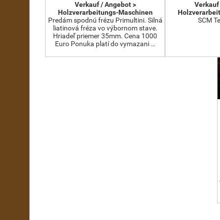
Verkauf / Angebot >
Verkauf
Holzverarbeitungs-Maschinen
Holzverarbei
Predám spodnú frézu Primultini. Silná
SCM Te
liatinová fréza vo výbornom stave.
Hriadeľ priemer 35mm. Cena 1000
Euro Ponuka platí do vymazani …