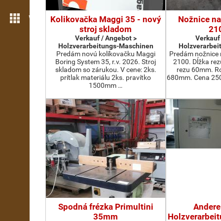
Weitere Funktionen
Kolikovačka Maggi 35 - nový
Nožnice na
stroj skladom
21
Verkauf / Angebot >
Verkauf
Holzverarbeitungs-Maschinen
Holzverarbei
Predám novú kolíkovačku Maggi
Predám nožnice 
Boring System 35, r.v. 2026. Stroj
2100. Dĺžka re
skladom so zárukou. V cene: 2ks.
rezu 60mm. Ro
prítlak materiálu 2ks. pravítko
680mm. Cena 2500
1500mm …
Spodná frézka Primultini
Andere
35mm
Holzverarbei