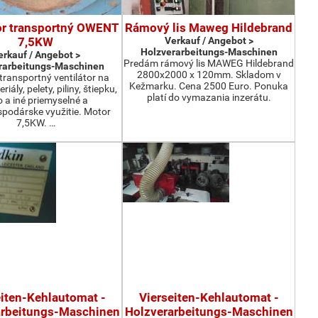
or transportný OWENT
Rámový lis Maweg Hildebrand
7,5KW
Verkauf / Angebot >
Holzverarbeitungs-Maschinen
erkauf / Angebot >
Predám rámový lis MAWEG Hildebrand
rarbeitungs-Maschinen
2800x2000 x 120mm. Skladom v
ransportný ventilátor na
Kežmarku. Cena 2500 Euro. Ponuka
iály, pelety, piliny, štiepku,
platí do vymazania inzerátu.
o a iné priemyselné a
podárske využitie. Motor
7,5KW. …
eiten-Kehlautomat -
Vierseiten-Kehlautomat -
arbeitungs-Maschinen
Holzverarbeitungs-Maschinen