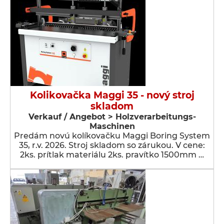
Kolikovačka Maggi 35 - nový stroj
skladom
Verkauf / Angebot > Holzverarbeitungs-
Maschinen
Predám novú kolíkovačku Maggi Boring System
35, r.v. 2026. Stroj skladom so zárukou. V cene:
2ks. prítlak materiálu 2ks. pravítko 1500mm …