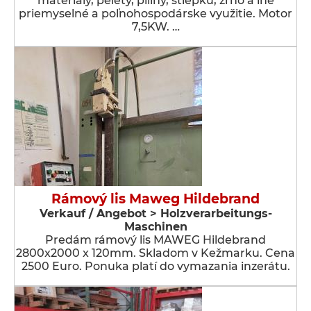
materiály, pelety, piliny, štiepku, zrno a iné
priemyselné a poľnohospodárske využitie. Motor
7,5KW. …
Rámový lis Maweg Hildebrand
Verkauf / Angebot > Holzverarbeitungs-
Maschinen
Predám rámový lis MAWEG Hildebrand
2800x2000 x 120mm. Skladom v Kežmarku. Cena
2500 Euro. Ponuka platí do vymazania inzerátu.