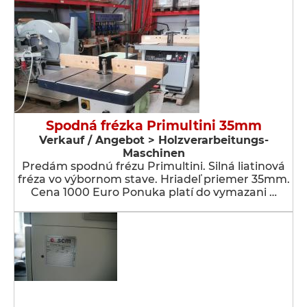
Spodná frézka Primultini 35mm
Verkauf / Angebot > Holzverarbeitungs-
Maschinen
Predám spodnú frézu Primultini. Silná liatinová
fréza vo výbornom stave. Hriadeľ priemer 35mm.
Cena 1000 Euro Ponuka platí do vymazani …