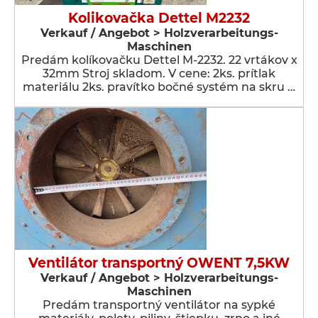
Kolikovačka Dettel M2232
Verkauf / Angebot > Holzverarbeitungs-
Maschinen
Predám kolíkovačku Dettel M-2232. 22 vrtákov x
32mm Stroj skladom. V cene: 2ks. prítlak
materiálu 2ks. pravítko bočné systém na skru …
Ventilátor transportný OWENT 7,5KW
Verkauf / Angebot > Holzverarbeitungs-
Maschinen
Predám transportný ventilátor na sypké