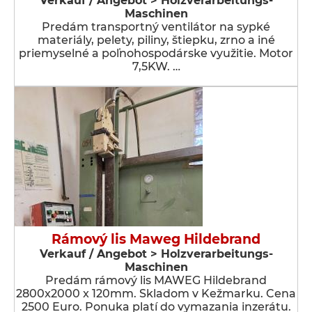
Verkauf / Angebot > Holzverarbeitungs-
Maschinen
Predám transportný ventilátor na sypké
materiály, pelety, piliny, štiepku, zrno a iné
priemyselné a poľnohospodárske využitie. Motor
7,5KW. …
Rámový lis Maweg Hildebrand
Verkauf / Angebot > Holzverarbeitungs-
Maschinen
Predám rámový lis MAWEG Hildebrand
2800x2000 x 120mm. Skladom v Kežmarku. Cena
2500 Euro. Ponuka platí do vymazania inzerátu.