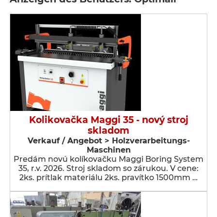
Kolikovačka Maggi 35 - nový stroj
skladom
Verkauf / Angebot > Holzverarbeitungs-
Maschinen
Predám novú kolíkovačku Maggi Boring System
35, r.v. 2026. Stroj skladom so zárukou. V cene:
2ks. prítlak materiálu 2ks. pravítko 1500mm …