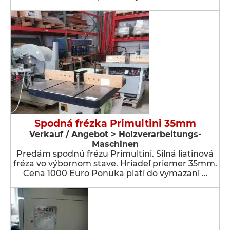
Spodná frézka Primultini 35mm
Verkauf / Angebot > Holzverarbeitungs-
Maschinen
Predám spodnú frézu Primultini. Silná liatinová
fréza vo výbornom stave. Hriadeľ priemer 35mm.
Cena 1000 Euro Ponuka platí do vymazani …