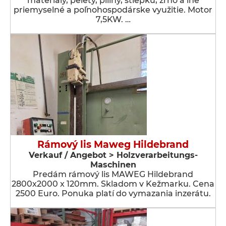
materiály, pelety, piliny, štiepku, zrno a iné
priemyselné a poľnohospodárske využitie. Motor
7,5KW. …
Rámový lis Maweg Hildebrand
Verkauf / Angebot > Holzverarbeitungs-
Maschinen
Predám rámový lis MAWEG Hildebrand
2800x2000 x 120mm. Skladom v Kežmarku. Cena
2500 Euro. Ponuka platí do vymazania inzerátu.