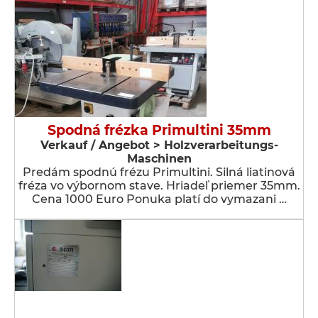
Spodná frézka Primultini 35mm
Verkauf / Angebot > Holzverarbeitungs-
Maschinen
Predám spodnú frézu Primultini. Silná liatinová
fréza vo výbornom stave. Hriadeľ priemer 35mm.
Cena 1000 Euro Ponuka platí do vymazani …