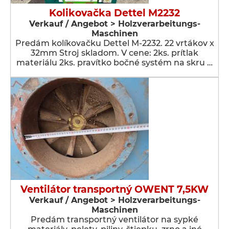
Kolikovačka Dettel M2232
Verkauf / Angebot > Holzverarbeitungs-
Maschinen
Predám kolíkovačku Dettel M-2232. 22 vrtákov x
32mm Stroj skladom. V cene: 2ks. prítlak
materiálu 2ks. pravítko bočné systém na skru …
Ventilátor transportný OWENT 7,5KW
Verkauf / Angebot > Holzverarbeitungs-
Maschinen
Predám transportný ventilátor na sypké