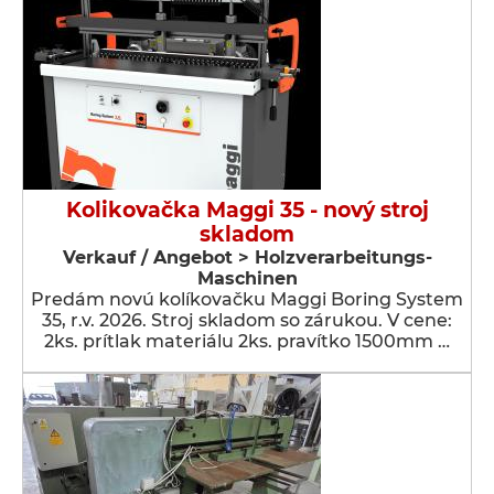
Kolikovačka Maggi 35 - nový stroj
skladom
Verkauf / Angebot > Holzverarbeitungs-
Maschinen
Predám novú kolíkovačku Maggi Boring System
35, r.v. 2026. Stroj skladom so zárukou. V cene:
2ks. prítlak materiálu 2ks. pravítko 1500mm …