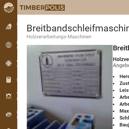
Kleinanzeigen
Breitbandschleifmaschi
Textanzeigen
Holzverarbeitungs-Maschinen
Kleinanzeigen
Brei
Internationale Anzeigen
Holzve
OPTI-TIMB
Angebo
Schnittbilder
Hers
Holz-Rechner
Zust
Lei
WoodProfi
Arbe
Holzvolumen mit KI
Arbe
Max.
Registriergerät
Schl
Holzbestandsaufnahme im Gelände
Bauj