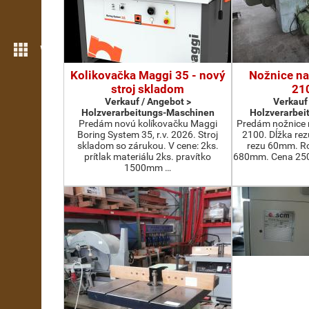
Weitere Funktionen
Kolikovačka Maggi 35 - nový
Nožnice na
stroj skladom
21
Verkauf / Angebot >
Verkauf
Holzverarbeitungs-Maschinen
Holzverarbei
Predám novú kolíkovačku Maggi
Predám nožnice 
Boring System 35, r.v. 2026. Stroj
2100. Dĺžka re
skladom so zárukou. V cene: 2ks.
rezu 60mm. Ro
prítlak materiálu 2ks. pravítko
680mm. Cena 2500
1500mm …