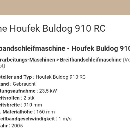
ne Houfek Buldog 910 RC
tbandschleifmaschine - Houfek Buldog 91
rarbeitungs-Maschinen > Breitbandschleifmaschine
(Ve
t)
teller und Typ :
Houfek Buldog 910 RC
and :
Gebraucht
stungsaufnahme :
23,5 kW
itsrollen :
2 stk
itsbreite :
910 mm
 Materialhöhe :
160 mm
eifbandgeschwindigkeit :
1 m/s
ahr :
2005