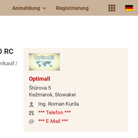
Anmeldung
Registrierung
0 RC
rkauf /
Optimall
Štúrova 5
Kežmarok, Slowakei
Ing. Roman Kurila
*** Telefon ***
*** E-Mail ***