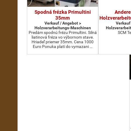
Spodná frézka Primultini
Andere
35mm
Holzverarbei
Verkauf / Angebot >
Verkauf
Holzverarbeitungs-Maschinen
Holzverarbei
Predám spodnú frézu Primultini. Silná
SCM Te
liatinová fréza vo výbornom stave.
Hriadeľ priemer 35mm. Cena 1000
Euro Ponuka platí do vymazani …