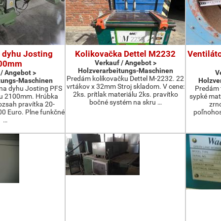
 dyhu Josting
Kolikovačka Dettel M2232
Ventilát
00mm
Verkauf / Angebot >
Holzverarbeitungs-Maschinen
 / Angebot >
V
Predám kolíkovačku Dettel M-2232. 22
tungs-Maschinen
Holzve
vrtákov x 32mm Stroj skladom. V cene:
na dyhu Josting PFS
Predám t
2ks. prítlak materiálu 2ks. pravítko
zu 2100mm. Hrúbka
sypké mater
bočné systém na skru …
zsah pravítka 20-
zrn
 Euro. Plne funkčné
poľnohos
…