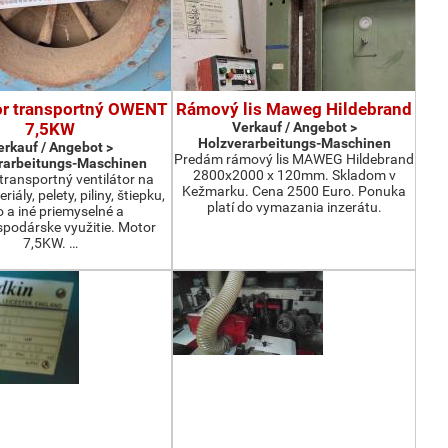
or transportný OWENT
Rámový lis Maweg Hildebrand
7,5KW
Verkauf / Angebot >
Holzverarbeitungs-Maschinen
erkauf / Angebot >
Predám rámový lis MAWEG Hildebrand
rarbeitungs-Maschinen
2800x2000 x 120mm. Skladom v
ransportný ventilátor na
Kežmarku. Cena 2500 Euro. Ponuka
iály, pelety, piliny, štiepku,
platí do vymazania inzerátu.
o a iné priemyselné a
podárske využitie. Motor
7,5KW. …