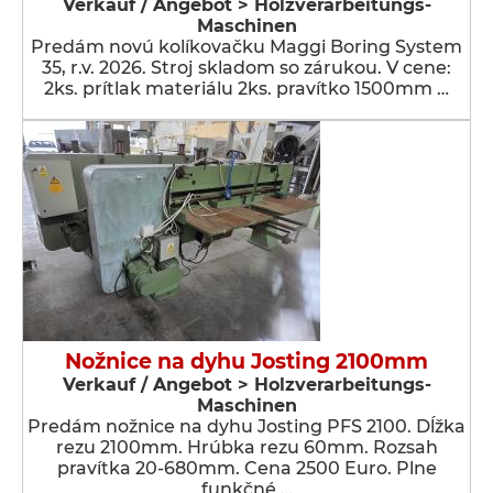
Verkauf / Angebot > Holzverarbeitungs-
Maschinen
Predám novú kolíkovačku Maggi Boring System
35, r.v. 2026. Stroj skladom so zárukou. V cene:
2ks. prítlak materiálu 2ks. pravítko 1500mm …
Nožnice na dyhu Josting 2100mm
Verkauf / Angebot > Holzverarbeitungs-
Maschinen
Predám nožnice na dyhu Josting PFS 2100. Dĺžka
rezu 2100mm. Hrúbka rezu 60mm. Rozsah
pravítka 20-680mm. Cena 2500 Euro. Plne
funkčné …