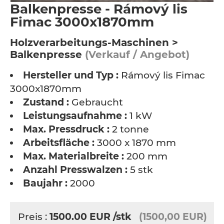
Balkenpresse - Rámový lis
Fimac 3000x1870mm
Holzverarbeitungs-Maschinen >
Balkenpresse
(Verkauf / Angebot)
Hersteller und Typ :
Rámový lis Fimac
3000x1870mm
Zustand :
Gebraucht
Leistungsaufnahme :
1 kW
Max. Pressdruck :
2 tonne
Arbeitsfläche :
3000 x 1870 mm
Max. Materialbreite :
200 mm
Anzahl Presswalzen :
5 stk
Baujahr :
2000
Preis :
1500.00
EUR
/stk
(1500,00 EUR)