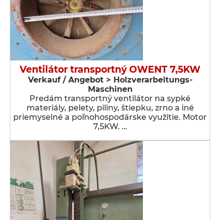
Ventilátor transportný OWENT 7,5KW
Verkauf / Angebot > Holzverarbeitungs-
Maschinen
Predám transportný ventilátor na sypké
materiály, pelety, piliny, štiepku, zrno a iné
priemyselné a poľnohospodárske využitie. Motor
7,5KW. …