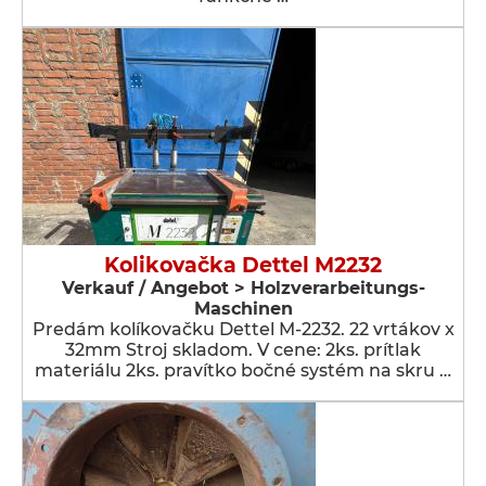
Kolikovačka Dettel M2232
Verkauf / Angebot > Holzverarbeitungs-
Maschinen
Predám kolíkovačku Dettel M-2232. 22 vrtákov x
32mm Stroj skladom. V cene: 2ks. prítlak
materiálu 2ks. pravítko bočné systém na skru …