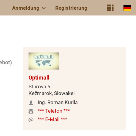
Anmeldung
Registrierung
ebot)
Optimall
Štúrova 5
Kežmarok, Slowakei
Ing. Roman Kurila
*** Telefon ***
*** E-Mail ***