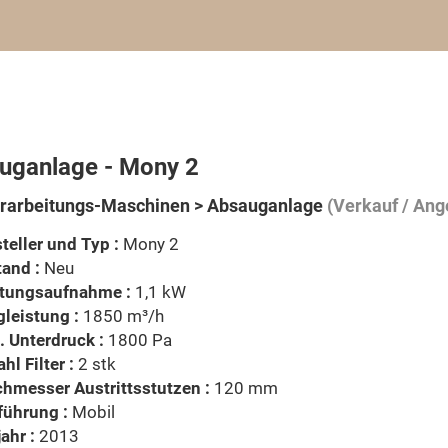
uganlage - Mony 2
rarbeitungs-Maschinen > Absauganlage
(Verkauf / Ang
teller und Typ :
Mony 2
and :
Neu
stungsaufnahme :
1,1 kW
leistung :
1850 m³/h
 Unterdruck :
1800 Pa
hl Filter :
2 stk
hmesser Austrittsstutzen :
120 mm
führung :
Mobil
ahr :
2013