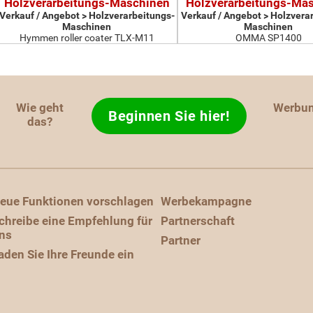
Holzverarbeitungs-Maschinen
Holzverarbeitungs-Ma
Verkauf / Angebot > Holzverarbeitungs-
Verkauf / Angebot > Holzvera
Maschinen
Maschinen
Hymmen roller coater TLX-M11
OMMA SP1400
Wie geht
Werbu
Beginnen Sie hier!
das?
eue Funktionen vorschlagen
Werbekampagne
chreibe eine Empfehlung für
Partnerschaft
ns
Partner
aden Sie Ihre Freunde ein