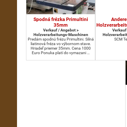
Spodná frézka Primultini
Andere
35mm
Holzverarbei
Verkauf / Angebot >
Verkauf
Holzverarbeitungs-Maschinen
Holzverarbei
Predám spodnú frézu Primultini. Silná
SCM Te
liatinová fréza vo výbornom stave.
Hriadeľ priemer 35mm. Cena 1000
Euro Ponuka platí do vymazani …