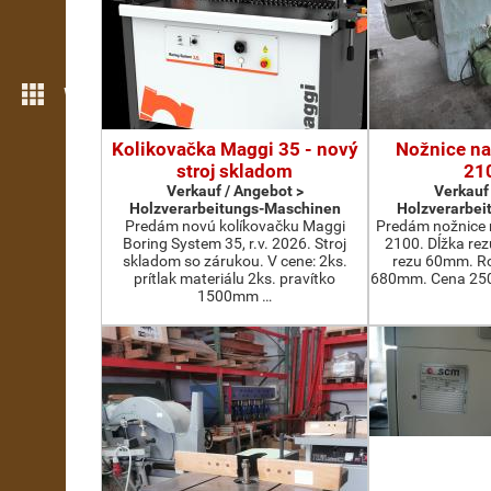
Weitere Funktionen
Kolikovačka Maggi 35 - nový
Nožnice na
stroj skladom
21
Verkauf / Angebot >
Verkauf
Holzverarbeitungs-Maschinen
Holzverarbei
Predám novú kolíkovačku Maggi
Predám nožnice 
Boring System 35, r.v. 2026. Stroj
2100. Dĺžka re
skladom so zárukou. V cene: 2ks.
rezu 60mm. Ro
prítlak materiálu 2ks. pravítko
680mm. Cena 2500
1500mm …