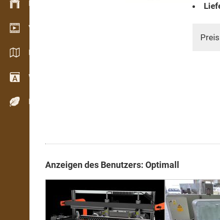
Bestandsmanagement
Lief
Video Showroom
Preis
Kataloge / Broschüren
Wörterbuch
Holzarten
Anzeigen des Benutzers: Optimall