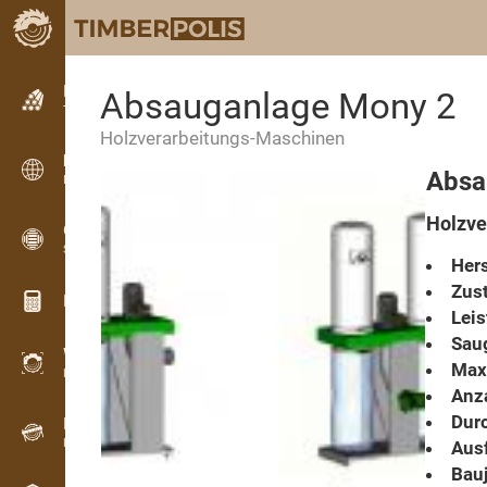
Kleinanzeigen
Absauganlage Mony 2
Textanzeigen
Holzverarbeitungs-Maschinen
Kleinanzeigen
Absa
Internationale Anzeigen
Holzve
OPTI-TIMB
Schnittbilder
Hers
Zust
Holz-Rechner
Lei
Saug
WoodProfi
Max.
Holzvolumen mit KI
Anza
Durc
Registriergerät
Holzbestandsaufnahme im Gelände
Aus
Bauj