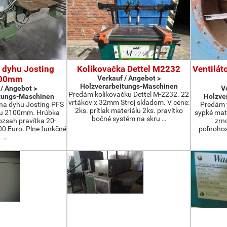
 dyhu Josting
Kolikovačka Dettel M2232
Ventilát
00mm
Verkauf / Angebot >
Holzverarbeitungs-Maschinen
 / Angebot >
V
Predám kolíkovačku Dettel M-2232. 22
tungs-Maschinen
Holzve
vrtákov x 32mm Stroj skladom. V cene:
na dyhu Josting PFS
Predám t
2ks. prítlak materiálu 2ks. pravítko
zu 2100mm. Hrúbka
sypké mater
bočné systém na skru …
zsah pravítka 20-
zrn
 Euro. Plne funkčné
poľnohos
…