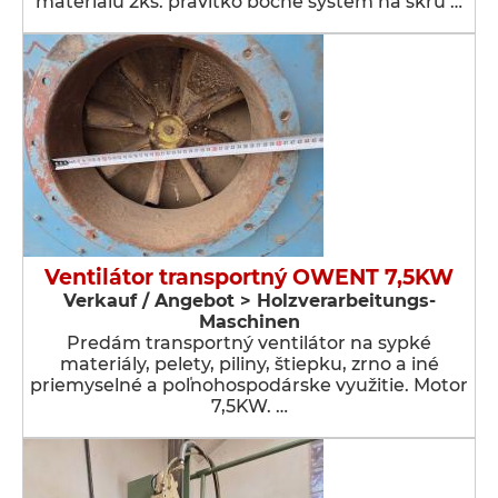
materiálu 2ks. pravítko bočné systém na skru …
Ventilátor transportný OWENT 7,5KW
Verkauf / Angebot > Holzverarbeitungs-
Maschinen
Predám transportný ventilátor na sypké
materiály, pelety, piliny, štiepku, zrno a iné
priemyselné a poľnohospodárske využitie. Motor
7,5KW. …