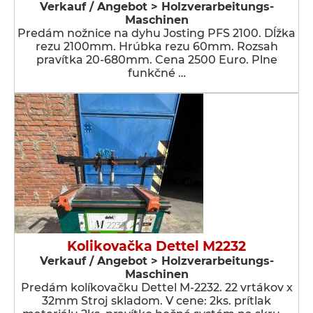
Verkauf / Angebot > Holzverarbeitungs-
Maschinen
Predám nožnice na dyhu Josting PFS 2100. Dĺžka
rezu 2100mm. Hrúbka rezu 60mm. Rozsah
pravítka 20-680mm. Cena 2500 Euro. Plne
funkčné …
Kolikovačka Dettel M2232
Verkauf / Angebot > Holzverarbeitungs-
Maschinen
Predám kolíkovačku Dettel M-2232. 22 vrtákov x
32mm Stroj skladom. V cene: 2ks. prítlak