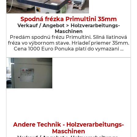
Spodná frézka Primultini 35mm
Verkauf / Angebot > Holzverarbeitungs-
Maschinen
Predám spodnú frézu Primultini. Silná liatinová
fréza vo výbornom stave. Hriadeľ priemer 35mm.
Cena 1000 Euro Ponuka platí do vymazani …
Andere Technik - Holzverarbeitungs-
Maschinen