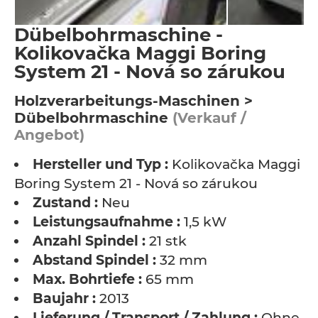
Dübelbohrmaschine -
Kolikovačka Maggi Boring
System 21 - Nová so zárukou
Holzverarbeitungs-Maschinen >
Dübelbohrmaschine
(Verkauf /
Angebot)
Hersteller und Typ :
Kolikovačka Maggi
Boring System 21 - Nová so zárukou
Zustand :
Neu
Leistungsaufnahme :
1,5 kW
Anzahl Spindel :
21 stk
Abstand Spindel :
32 mm
Max. Bohrtiefe :
65 mm
Baujahr :
2013
Lieferung / Transport / Zahlung :
Ohne