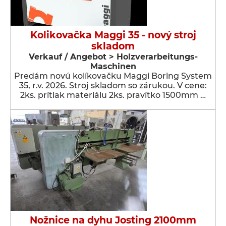
Kolikovačka Maggi 35 - nový stroj
skladom
Verkauf / Angebot > Holzverarbeitungs-
Maschinen
Predám novú kolíkovačku Maggi Boring System
35, r.v. 2026. Stroj skladom so zárukou. V cene:
2ks. prítlak materiálu 2ks. pravítko 1500mm …
Nožnice na dyhu Josting 2100mm