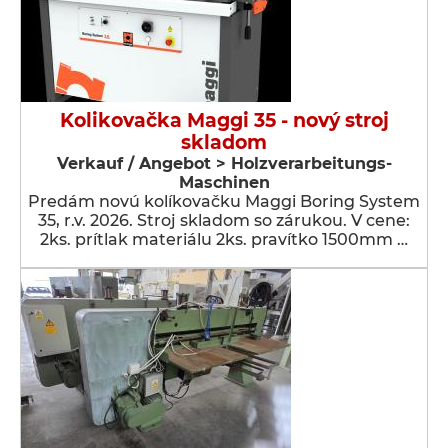
Kolikovačka Maggi 35 - nový stroj
skladom
Verkauf / Angebot > Holzverarbeitungs-
Maschinen
Predám novú kolíkovačku Maggi Boring System
35, r.v. 2026. Stroj skladom so zárukou. V cene:
2ks. prítlak materiálu 2ks. pravítko 1500mm …