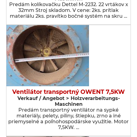
Predám kolíkovačku Dettel M-2232. 22 vrtákov x
32mm Stroj skladom. V cene: 2ks. prítlak
materiálu 2ks. pravítko bočné systém na skru …
Ventilátor transportný OWENT 7,5KW
Verkauf / Angebot > Holzverarbeitungs-
Maschinen
Predám transportný ventilátor na sypké
materiály, pelety, piliny, štiepku, zrno a iné
priemyselné a poľnohospodárske využitie. Motor
7,5KW. …