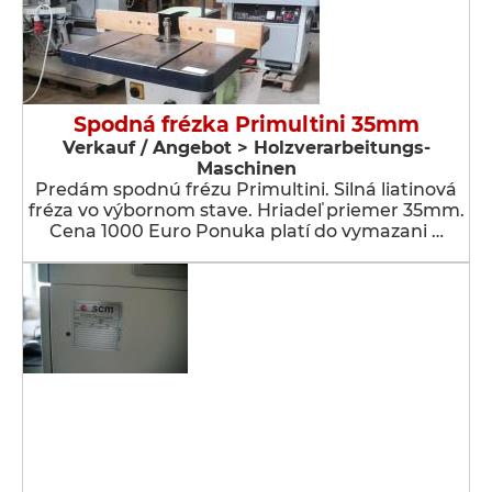
Spodná frézka Primultini 35mm
Verkauf / Angebot > Holzverarbeitungs-
Maschinen
Predám spodnú frézu Primultini. Silná liatinová
fréza vo výbornom stave. Hriadeľ priemer 35mm.
Cena 1000 Euro Ponuka platí do vymazani …