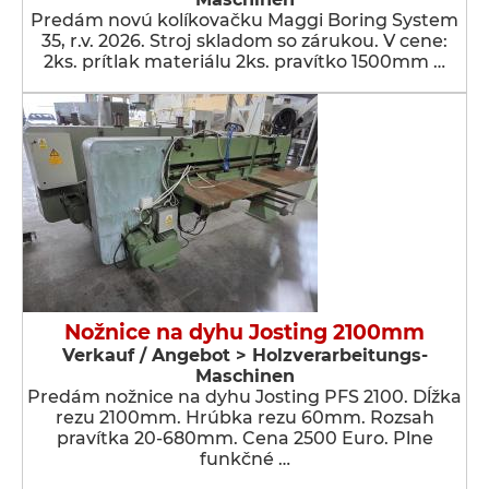
Predám novú kolíkovačku Maggi Boring System
35, r.v. 2026. Stroj skladom so zárukou. V cene:
2ks. prítlak materiálu 2ks. pravítko 1500mm …
Nožnice na dyhu Josting 2100mm
Verkauf / Angebot > Holzverarbeitungs-
Maschinen
Predám nožnice na dyhu Josting PFS 2100. Dĺžka
rezu 2100mm. Hrúbka rezu 60mm. Rozsah
pravítka 20-680mm. Cena 2500 Euro. Plne
funkčné …