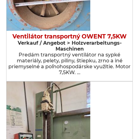
Ventilátor transportný OWENT 7,5KW
Verkauf / Angebot > Holzverarbeitungs-
Maschinen
Predám transportný ventilátor na sypké
materiály, pelety, piliny, štiepku, zrno a iné
priemyselné a poľnohospodárske využitie. Motor
7,5KW. …