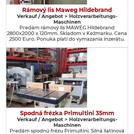
Rámový lis Maweg Hildebrand
Verkauf / Angebot > Holzverarbeitungs-
Maschinen
Predám rámový lis MAWEG Hildebrand
2800x2000 x 120mm. Skladom v Kežmarku. Cena
2500 Euro. Ponuka platí do vymazania inzerátu.
Spodná frézka Primultini 35mm
Verkauf / Angebot > Holzverarbeitungs-
Maschinen
Predám spodnú frézu Primultini. Silná liatinová