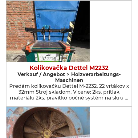
Kolikovačka Dettel M2232
Verkauf / Angebot > Holzverarbeitungs-
Maschinen
Predám kolíkovačku Dettel M-2232. 22 vrtákov x
32mm Stroj skladom. V cene: 2ks. prítlak
materiálu 2ks. pravítko bočné systém na skru …