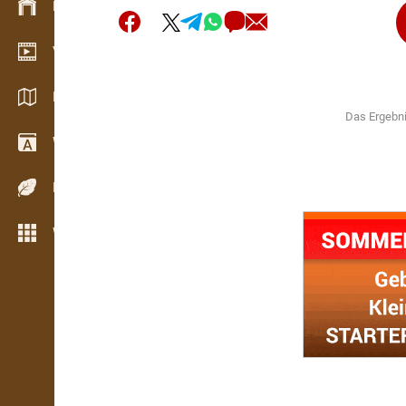
Bestandsmanagement
Video Showroom
Kataloge / Broschüren
Das Ergebni
Wörterbuch
Holzarten
Weitere Funktionen