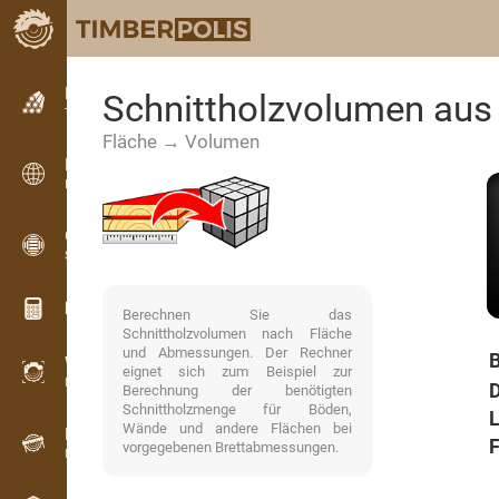
Kleinanzeigen
Schnittholzvolumen aus
Textanzeigen
Fläche → Volumen
Kleinanzeigen
Internationale Anzeigen
OPTI-TIMB
Schnittbilder
Holz-Rechner
Berechnen Sie das
Schnittholzvolumen nach Fläche
und Abmessungen. Der Rechner
B
WoodProfi
eignet sich zum Beispiel zur
Holzvolumen mit KI
D
Berechnung der benötigten
Schnittholzmenge für Böden,
L
Wände und andere Flächen bei
Registriergerät
F
vorgegebenen Brettabmessungen.
Holzbestandsaufnahme im Gelände