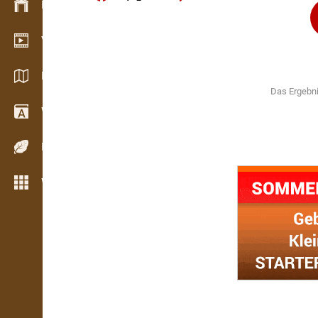
Bestandsmanagement
Video Showroom
Kataloge / Broschüren
Das Ergebni
Wörterbuch
Holzarten
Weitere Funktionen