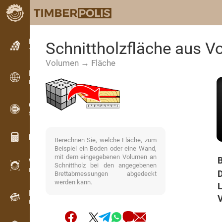
Kleinanzeigen
Schnittholzfläche aus 
Textanzeigen
Volumen → Fläche
Kleinanzeigen
Internationale Anzeigen
OPTI-TIMB
Schnittbilder
Holz-Rechner
Berechnen Sie, welche Fläche, zum
Beispiel ein Boden oder eine Wand,
mit dem eingegebenen Volumen an
B
WoodProfi
Schnittholz bei den angegebenen
Holzvolumen mit KI
D
Brettabmessungen abgedeckt
werden kann.
L
Registriergerät
V
Holzbestandsaufnahme im Gelände