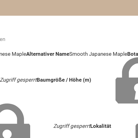
ten
nese Maple
Alternativer Name
Smooth Japanese Maple
Bot
Zugriff gesperrt
Baumgröße / Höhe (m)
Zugriff gesperrt
Lokalität