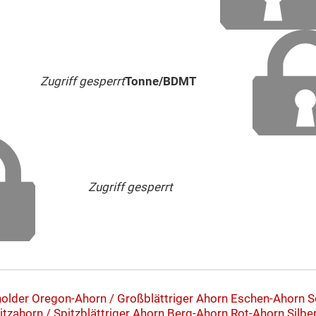
Zugriff gesperrt
Tonne/BDMT
Zugriff gesperrt
holder
Oregon-Ahorn / Großblättriger Ahorn
Eschen-Ahorn
S
itzahorn / Spitzblättriger Ahorn
Berg-Ahorn
Rot-Ahorn
Silbe