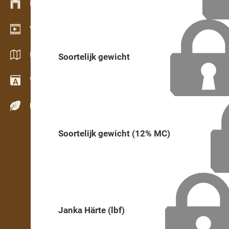
Bestandsmanagement
Video Showroom
Kataloge / Broschüren
Soortelijk gewicht
Wörterbuch
Holzarten
Soortelijk gewicht (12% MC)
Janka Härte (lbf)